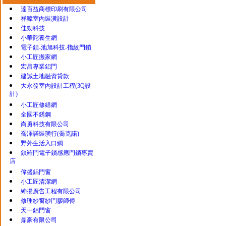
達百益商標印刷有限公司
祥暐室內裝潢設計
佳勁科技
小華陀養生網
電子鎖-池旭科技-指紋門鎖
小工匠搬家網
宏昌專業鋁門
建誠土地融資貸款
大永發室內設計工程(3Q設
計)
小工匠修繕網
全國不銹鋼
尚勇科技有限公司
喬澤諾裝璜行(喬克諾)
野外生活入口網
鎖羅門電子鎖感應門鎖專賣
店
偉盛鋁門窗
小工匠清潔網
紳揚廣告工程有限公司
修理紗窗紗門廖師傅
天一鋁門窗
鼎豪有限公司