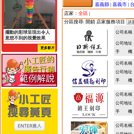
嘉義縣
|
嘉義市
|
店家：
全區
|
分區搜尋: 開鎖 店家服務項目
擺動的彩球呈現出令人
公司名稱
意想不到的視覺效果
公司地址
更多影片
手 機
公司名稱
公司地址
手 機
公司名稱
公司地址
手 機
公司名稱