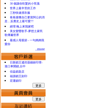
30 個讓你吃驚的小常識
世界上最辛苦的工作
三秒快速摺衣服
爸爸接獲自己要當阿公的消
息，反應史上最可愛!!!
經理.晚上來我家吧
美女變聲歌手-夢想土家民
歌傳遍世界
最感人母親節 - 一句媽媽我
愛你
..more
日新鎖王遙控器鐘錶印章-
進口車開鎖,台中
信益鎖匙店
福源鎖王刻印
宏運鎖印