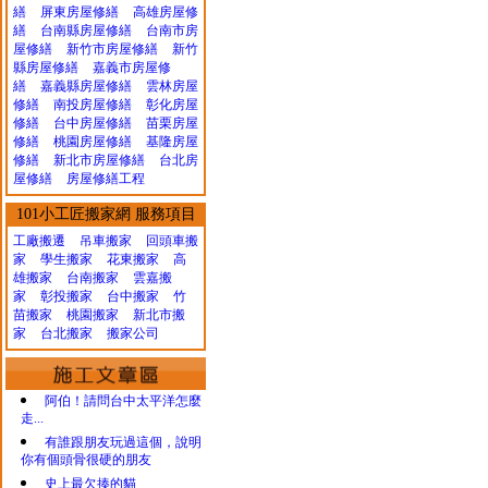
繕
屏東房屋修繕
高雄房屋修
繕
台南縣房屋修繕
台南市房
屋修繕
新竹市房屋修繕
新竹
縣房屋修繕
嘉義市房屋修
繕
嘉義縣房屋修繕
雲林房屋
修繕
南投房屋修繕
彰化房屋
修繕
台中房屋修繕
苗栗房屋
修繕
桃園房屋修繕
基隆房屋
修繕
新北市房屋修繕
台北房
屋修繕
房屋修繕工程
101小工匠搬家網 服務項目
工廠搬遷 吊車搬家
回頭車搬
家
學生搬家
花東搬家
高
雄搬家
台南搬家
雲嘉搬
家
彰投搬家
台中搬家
竹
苗搬家
桃園搬家
新北市搬
家
台北搬家
搬家公司
阿伯！請問台中太平洋怎麼
走...
有誰跟朋友玩過這個，說明
你有個頭骨很硬的朋友
史上最欠揍的貓