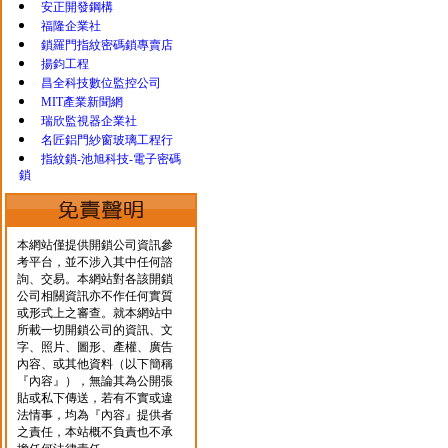
安正開發鋼構
福隆企業社
鎖羅門指紋密碼鎖專賣店
揚鈞工程
昌全科技數位監控公司
MIT產業新聞網
瑞欣監視器企業社
名匠鋁門紗窗玻璃工程行
指紋鎖-池旭科技-電子密碼
鎖
本網站僅提供開鎖公司資訊參
考平台，並不涉入其中任何諮
詢、交易。本網站對各該開鎖
公司相關資訊亦不作任何實質
或形式上之審查。就本網站中
所載一切開鎖公司的資訊、文
字、照片、圖形、產權、廣告
內容、或其他資料（以下簡稱
『內容』），無論其為公開張
貼或私下傳送，若有不實或違
法情事，均為『內容』提供者
之責任，本站概不負責也不承