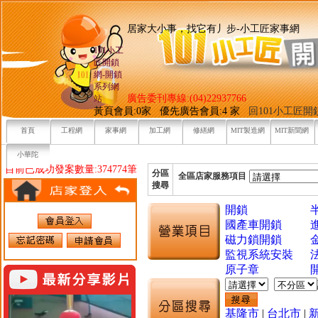
居家大小事，找它有丿步-小工
101小工
匠開鎖
網-開鎖
系列網
廣告委刊專線:(04)22937766
站
黃頁會員:0家 優先廣告會員:4 家
回101小工匠
首頁
工程網
家事網
加工網
修繕網
MIT製造網
MIT新聞網
小華陀
目前已成功發案數量:374774筆
分區
全區店家服務項目
搜尋
開鎖
國產車開鎖
磁力鎖開鎖
監視系統安裝
原子章
基隆市
|
台北市
|