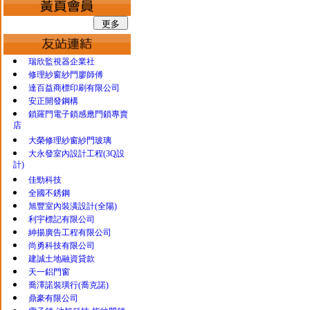
瑞欣監視器企業社
修理紗窗紗門廖師傅
達百益商標印刷有限公司
安正開發鋼構
鎖羅門電子鎖感應門鎖專賣
店
大榮修理紗窗紗門玻璃
大永發室內設計工程(3Q設
計)
佳勁科技
全國不銹鋼
旭豐室內裝潢設計(全陽)
利宇標記有限公司
紳揚廣告工程有限公司
尚勇科技有限公司
建誠土地融資貸款
天一鋁門窗
喬澤諾裝璜行(喬克諾)
鼎豪有限公司