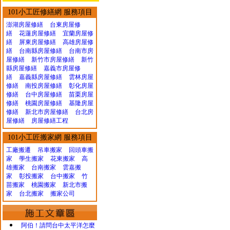
101小工匠修繕網 服務項目
澎湖房屋修繕
台東房屋修
繕
花蓮房屋修繕
宜蘭房屋修
繕
屏東房屋修繕
高雄房屋修
繕
台南縣房屋修繕
台南市房
屋修繕
新竹市房屋修繕
新竹
縣房屋修繕
嘉義市房屋修
繕
嘉義縣房屋修繕
雲林房屋
修繕
南投房屋修繕
彰化房屋
修繕
台中房屋修繕
苗栗房屋
修繕
桃園房屋修繕
基隆房屋
修繕
新北市房屋修繕
台北房
屋修繕
房屋修繕工程
101小工匠搬家網 服務項目
工廠搬遷 吊車搬家
回頭車搬
家
學生搬家
花東搬家
高
雄搬家
台南搬家
雲嘉搬
家
彰投搬家
台中搬家
竹
苗搬家
桃園搬家
新北市搬
家
台北搬家
搬家公司
阿伯！請問台中太平洋怎麼