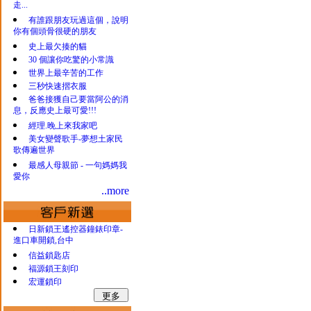
走...
有誰跟朋友玩過這個，說明
你有個頭骨很硬的朋友
史上最欠揍的貓
30 個讓你吃驚的小常識
世界上最辛苦的工作
三秒快速摺衣服
爸爸接獲自己要當阿公的消
息，反應史上最可愛!!!
經理.晚上來我家吧
美女變聲歌手-夢想土家民
歌傳遍世界
最感人母親節 - 一句媽媽我
愛你
..more
日新鎖王遙控器鐘錶印章-
進口車開鎖,台中
信益鎖匙店
福源鎖王刻印
宏運鎖印