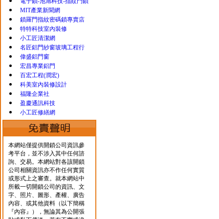
電子鎖-池旭科技-指紋門鎖
MIT產業新聞網
鎖羅門指紋密碼鎖專賣店
特特科技室內裝修
小工匠清潔網
名匠鋁門紗窗玻璃工程行
偉盛鋁門窗
宏昌專業鋁門
百宏工程(潤宏)
科美室內裝修設計
福隆企業社
盈慶通訊科技
小工匠修繕網
本網站僅提供開鎖公司資訊參
考平台，並不涉入其中任何諮
詢、交易。本網站對各該開鎖
公司相關資訊亦不作任何實質
或形式上之審查。就本網站中
所載一切開鎖公司的資訊、文
字、照片、圖形、產權、廣告
內容、或其他資料（以下簡稱
『內容』），無論其為公開張