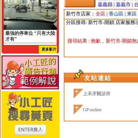
嘉義縣
|
嘉義市
|
新竹市店家：
全區
|
香山區
|
東區
分區搜尋: 新竹市-開鎖 店家服務
最強的停車位 “只有大陸
才有”
搜尋結果 : 抱歉，新竹市-開鎖
更多影片
友站連結
上禾牙醫診所
GP online