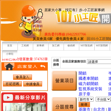
居家大小事，找它有丿步-小工
101小工
匠開鎖
網-開鎖
系列網
廣告委刊專線:(04)22937766
站
黃頁會員:0家 優先廣告會員:4 家
回101小工匠
首頁
工程網
家事網
加工網
修繕網
MIT製造網
MIT新聞網
小華陀
目前已成功發案數量:374763筆
分區
全區店家服務項目
搜尋
開鎖
國產車開鎖
磁力鎖開鎖
監視系統安裝
原子章
基隆市
|
台北市
|