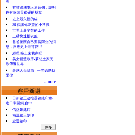
走...
有誰跟朋友玩過這個，說明
你有個頭骨很硬的朋友
史上最欠揍的貓
30 個讓你吃驚的小常識
世界上最辛苦的工作
三秒快速摺衣服
爸爸接獲自己要當阿公的消
息，反應史上最可愛!!!
經理.晚上來我家吧
美女變聲歌手-夢想土家民
歌傳遍世界
最感人母親節 - 一句媽媽我
愛你
..more
日新鎖王遙控器鐘錶印章-
進口車開鎖,台中
信益鎖匙店
福源鎖王刻印
宏運鎖印