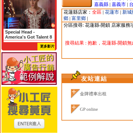
嘉義縣
|
嘉義市
|
花蓮縣店家：
全區
|
花蓮市
|
新城
鄉
|
富里鄉
|
分區搜尋: 花蓮縣-開鎖 店家服務
Special Head -
America's Got Talent 8
搜尋結果 : 抱歉，花蓮縣-開鎖
更多影片
友站連結
金牌禮車出租
GP online