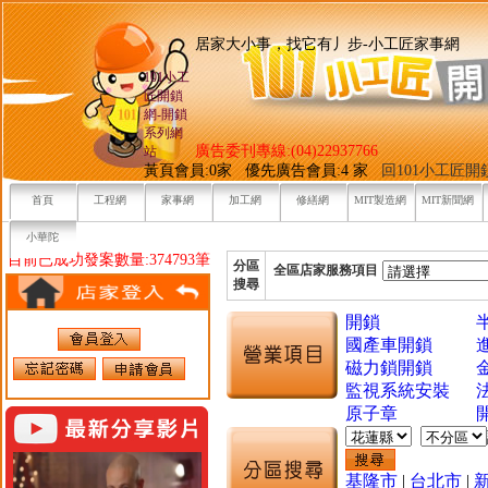
居家大小事，找它有丿步-小工
101小工
匠開鎖
網-開鎖
系列網
廣告委刊專線:(04)22937766
站
黃頁會員:0家 優先廣告會員:4 家
回101小工匠
首頁
工程網
家事網
加工網
修繕網
MIT製造網
MIT新聞網
小華陀
目前已成功發案數量:374793筆
分區
全區店家服務項目
搜尋
開鎖
國產車開鎖
磁力鎖開鎖
監視系統安裝
原子章
基隆市
|
台北市
|