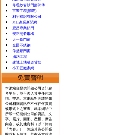
修理紗窗紗門廖師傅
百宏工程(潤宏)
利宇標記有限公司
MIT產業新聞網
宏昌專業鋁門
安正開發鋼構
天一鋁門窗
全國不銹鋼
偉盛鋁門窗
揚鈞工程
建誠土地融資貸款
小工匠搬家網
本網站僅提供開鎖公司資訊參
考平台，並不涉入其中任何諮
詢、交易。本網站對各該開鎖
公司相關資訊亦不作任何實質
或形式上之審查。就本網站中
所載一切開鎖公司的資訊、文
字、照片、圖形、產權、廣告
內容、或其他資料（以下簡稱
『內容』），無論其為公開張
貼或私下傳送，若有不實或違