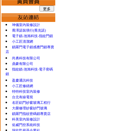
坤儀室內裝修設計
喬澤諾裝璜行(喬克諾)
電子鎖-池旭科技-指紋門鎖
小工匠清潔網
鎖羅門電子鎖感應門鎖專賣
店
尚勇科技有限公司
鼎豪有限公司
指紋鎖-池旭科技-電子密碼
鎖
盈慶通訊科技
小工匠修繕網
特特科技室內裝修
台北有線電視
名匠鋁門紗窗玻璃工程行
大榮修理紗窗紗門玻璃
鎖羅門指紋密碼鎖專賣店
科美室內裝修設計
佑威門控系統科技
瑞欣監視器企業社