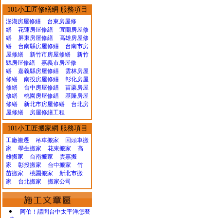
101小工匠修繕網 服務項目
澎湖房屋修繕
台東房屋修
繕
花蓮房屋修繕
宜蘭房屋修
繕
屏東房屋修繕
高雄房屋修
繕
台南縣房屋修繕
台南市房
屋修繕
新竹市房屋修繕
新竹
縣房屋修繕
嘉義市房屋修
繕
嘉義縣房屋修繕
雲林房屋
修繕
南投房屋修繕
彰化房屋
修繕
台中房屋修繕
苗栗房屋
修繕
桃園房屋修繕
基隆房屋
修繕
新北市房屋修繕
台北房
屋修繕
房屋修繕工程
101小工匠搬家網 服務項目
工廠搬遷 吊車搬家
回頭車搬
家
學生搬家
花東搬家
高
雄搬家
台南搬家
雲嘉搬
家
彰投搬家
台中搬家
竹
苗搬家
桃園搬家
新北市搬
家
台北搬家
搬家公司
阿伯！請問台中太平洋怎麼