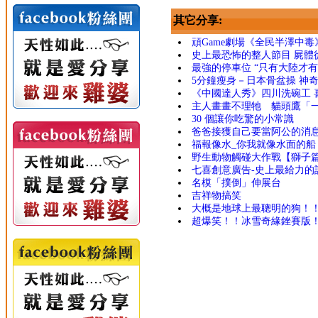
其它分享:
頑Game劇場《全民半澤中毒
史上最恐怖的整人節目 屍體
最強的停車位 “只有大陸才有
5分鐘瘦身－日本骨盆操 神奇!
《中國達人秀》四川洗碗工 
主人畫畫不理牠 貓頭鷹「
30 個讓你吃驚的小常識
爸爸接獲自己要當阿公的消息
福報像水_你我就像水面的船
野生動物觸碰大作戰【獅子
七喜創意廣告-史上最給力的
名模「撲倒」伸展台
吉祥物搞笑
大概是地球上最聰明的狗！
超爆笑！！冰雪奇緣銼賽版