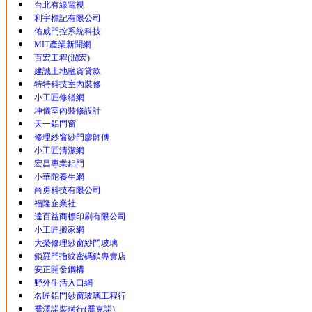
台北有線電視
利宇標記有限公司
佑威門控系統科技
MIT產業新聞網
百宏工程(潤宏)
建誠土地融資貸款
特特科技室內裝修
小工匠修繕網
坤儀室內裝修設計
天一鋁門窗
修理紗窗紗門廖師傅
小工匠清潔網
宏昌專業鋁門
小華陀養生網
尚勇科技有限公司
福隆企業社
達百益商標印刷有限公司
小工匠搬家網
大榮修理紗窗紗門玻璃
鎖羅門指紋密碼鎖專賣店
安正開發鋼構
野外生活入口網
名匠鋁門紗窗玻璃工程行
喬澤諾裝璜行(喬克諾)