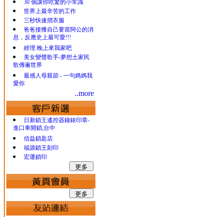
30 個讓你吃驚的小常識
世界上最辛苦的工作
三秒快速摺衣服
爸爸接獲自己要當阿公的消
息，反應史上最可愛!!!
經理.晚上來我家吧
美女變聲歌手-夢想土家民
歌傳遍世界
最感人母親節 - 一句媽媽我
愛你
..more
日新鎖王遙控器鐘錶印章-
進口車開鎖,台中
信益鎖匙店
福源鎖王刻印
宏運鎖印