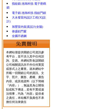
指紋鎖-池旭科技-電子密碼
鎖
電子鎖-池旭科技-指紋門鎖
大永發室內設計工程(3Q設
計)
旭豐室內裝潢設計(全陽)
偉盛鋁門窗
全國不銹鋼
本網站僅提供開鎖公司資訊參
考平台，並不涉入其中任何諮
詢、交易。本網站對各該開鎖
公司相關資訊亦不作任何實質
或形式上之審查。就本網站中
所載一切開鎖公司的資訊、文
字、照片、圖形、產權、廣告
內容、或其他資料（以下簡稱
『內容』），無論其為公開張
貼或私下傳送，若有不實或違
法情事，均為『內容』提供者
之責任，本站概不負責也不承
擔任何法律責任