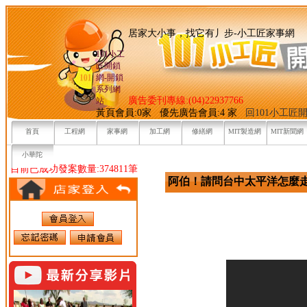
居家大小事，找它有丿步-小
101小工
匠開鎖
網-開鎖
系列網
廣告委刊專線:(04)22937766
站
黃頁會員:0家 優先廣告會員:4 家
回101小工匠
首頁
工程網
家事網
加工網
修繕網
MIT製造網
MIT新聞網
小華陀
目前已成功發案數量:374811筆
阿伯！請問台中太平洋怎麼走