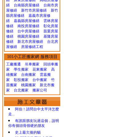
繕
屏東房屋修繕
高雄房屋修
繕
台南縣房屋修繕
台南市房
屋修繕
新竹市房屋修繕
新竹
縣房屋修繕
嘉義市房屋修
繕
嘉義縣房屋修繕
雲林房屋
修繕
南投房屋修繕
彰化房屋
修繕
台中房屋修繕
苗栗房屋
修繕
桃園房屋修繕
基隆房屋
修繕
新北市房屋修繕
台北房
屋修繕
房屋修繕工程
101小工匠搬家網 服務項目
工廠搬遷 吊車搬家
回頭車搬
家
學生搬家
花東搬家
高
雄搬家
台南搬家
雲嘉搬
家
彰投搬家
台中搬家
竹
苗搬家
桃園搬家
新北市搬
家
台北搬家
搬家公司
阿伯！請問台中太平洋怎麼
走...
有誰跟朋友玩過這個，說明
你有個頭骨很硬的朋友
史上最欠揍的貓