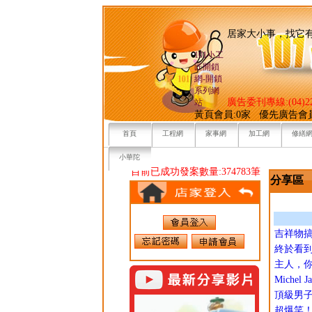
居家大小事，
101小工
匠開鎖
網-開鎖
系列網
廣告委刊專線:(04)22
站
黃頁會員:0家 優先廣告會
首頁
工程網
家事網
加工網
修繕
小華陀
目前已成功發案數量:374783筆
分享區
吉祥物
終於看
主人，
Michel J
頂級男子
超爆笑