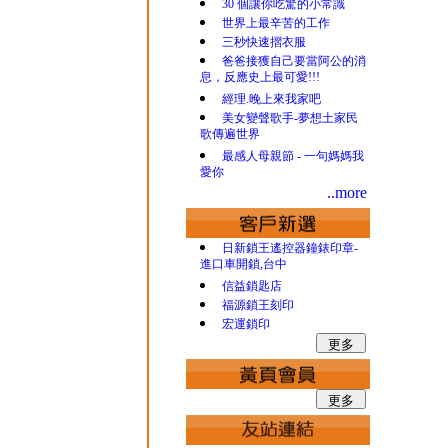
30 個讓你吃驚的小常識
世界上最辛苦的工作
三秒快速摺衣服
爸爸接獲自己要當阿公的消
息，反應史上最可愛!!!
經理.晚上來我家吧
美女變聲歌手-夢想土家民
歌傳遍世界
最感人母親節 - 一句媽媽我
愛你
..more
日新鎖王遙控器鐘錶印章-
進口車開鎖,台中
信益鎖匙店
福源鎖王刻印
宏運鎖印