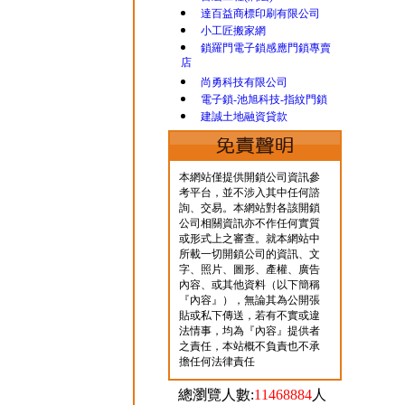
達百益商標印刷有限公司
小工匠搬家網
鎖羅門電子鎖感應門鎖專賣
店
尚勇科技有限公司
電子鎖-池旭科技-指紋門鎖
建誠土地融資貸款
本網站僅提供開鎖公司資訊參
考平台，並不涉入其中任何諮
詢、交易。本網站對各該開鎖
公司相關資訊亦不作任何實質
或形式上之審查。就本網站中
所載一切開鎖公司的資訊、文
字、照片、圖形、產權、廣告
內容、或其他資料（以下簡稱
『內容』），無論其為公開張
貼或私下傳送，若有不實或違
法情事，均為『內容』提供者
之責任，本站概不負責也不承
擔任何法律責任
總瀏覽人數:
11468884
人