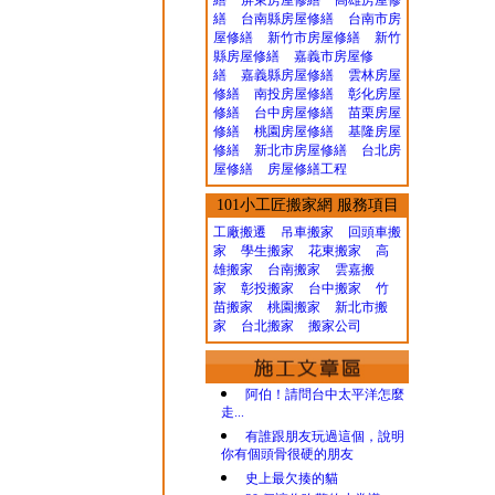
繕
屏東房屋修繕
高雄房屋修
繕
台南縣房屋修繕
台南市房
屋修繕
新竹市房屋修繕
新竹
縣房屋修繕
嘉義市房屋修
繕
嘉義縣房屋修繕
雲林房屋
修繕
南投房屋修繕
彰化房屋
修繕
台中房屋修繕
苗栗房屋
修繕
桃園房屋修繕
基隆房屋
修繕
新北市房屋修繕
台北房
屋修繕
房屋修繕工程
101小工匠搬家網 服務項目
工廠搬遷 吊車搬家
回頭車搬
家
學生搬家
花東搬家
高
雄搬家
台南搬家
雲嘉搬
家
彰投搬家
台中搬家
竹
苗搬家
桃園搬家
新北市搬
家
台北搬家
搬家公司
阿伯！請問台中太平洋怎麼
走...
有誰跟朋友玩過這個，說明
你有個頭骨很硬的朋友
史上最欠揍的貓