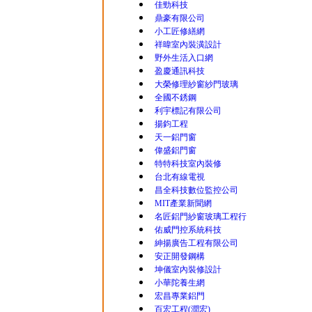
佳勁科技
鼎豪有限公司
小工匠修繕網
祥暐室內裝潢設計
野外生活入口網
盈慶通訊科技
大榮修理紗窗紗門玻璃
全國不銹鋼
利宇標記有限公司
揚鈞工程
天一鋁門窗
偉盛鋁門窗
特特科技室內裝修
台北有線電視
昌全科技數位監控公司
MIT產業新聞網
名匠鋁門紗窗玻璃工程行
佑威門控系統科技
紳揚廣告工程有限公司
安正開發鋼構
坤儀室內裝修設計
小華陀養生網
宏昌專業鋁門
百宏工程(潤宏)