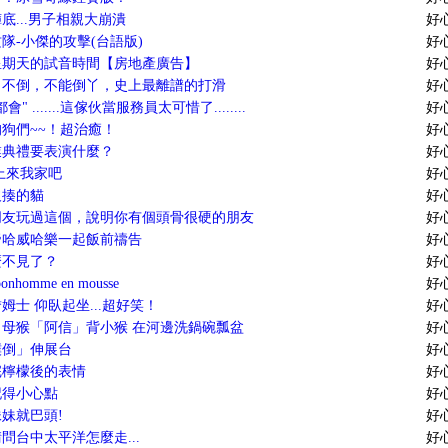
底...男子相親大崩潰
好
隊-小傑的攻擊(台語版)
好
 星期天的試音時間【房地產廣告】
好
，不倒，不能倒丫，史上最離譜的打滑
好
" .......這傢伙當服務員太可惜了........
好
狗們~~！超治癒！
好
業典禮要表演什麼？
好
上來我家吧
好
欠揍的貓
好
朋友玩過這個，說明你有個頭骨很硬的朋友
好
帝哈威哈樂一起飯前禱告
好
麼不見了？
好
 bonhomme en mousse
好
姆士 仰臥起坐...超好笑！
好
？母猴「阿信」背小猴 在河邊洗鍋碗瓢盆
好
撲倒」伸展台
好
完檸檬後的表情
好
記得小心點
好
妹就巴頭!
好
問台中太平洋怎麼走...
好