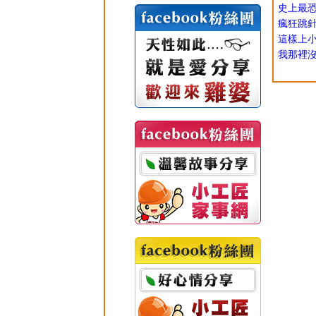
史上最恐
瘋狂跳針
這樣上
我那裡沒