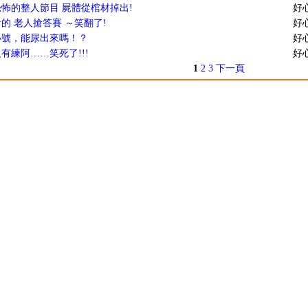
怖的整人節目 屍體從棺材掉出!
好
的 老人搶答賽 ～笑翻了!
好
小號，能尿出來嗎！？
好
有練阿……笑死了!!!
好
1
2
3
下一頁