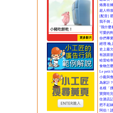
烙賽在褲
超人特攻
[配音]
我不倒
"我什麼都會
小豬吃餅乾！
可愛的狗
更多影片
你們畢
經理.晚
史上最
有誰跟
哈雷哈
食物怎
Le petit
小龐與詹
為家計
名模「
寶寶吃
住酒店
把不起妹
阿伯！請