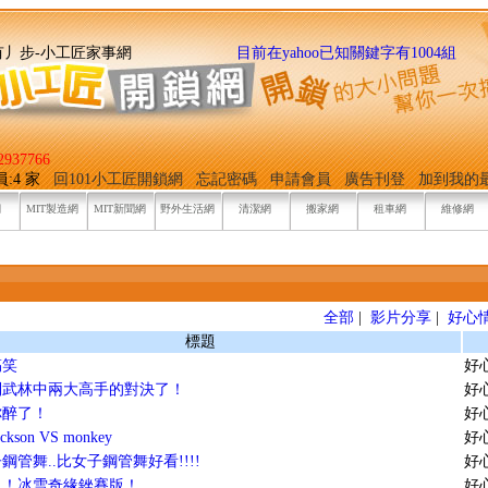
找它有丿步-小工匠家事網
目前在yahoo已知關鍵字有1004組
937766
員:4 家
回101小工匠開鎖網
忘記密碼
申請會員
廣告刊登
加到我的
網
MIT製造網
MIT新聞網
野外生活網
清潔網
搬家網
租車網
維修網
全部
|
影片分享
|
好心
標題
搞笑
好
到武林中兩大高手的對決了！
好
你醉了！
好
ackson VS monkey
好
鋼管舞..比女子鋼管舞好看!!!!
好
！！冰雪奇緣銼賽版！
好