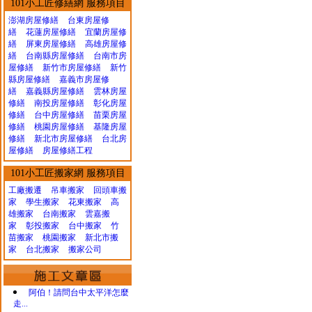
101小工匠修繕網 服務項目
澎湖房屋修繕
台東房屋修
繕
花蓮房屋修繕
宜蘭房屋修
繕
屏東房屋修繕
高雄房屋修
繕
台南縣房屋修繕
台南市房
屋修繕
新竹市房屋修繕
新竹
縣房屋修繕
嘉義市房屋修
繕
嘉義縣房屋修繕
雲林房屋
修繕
南投房屋修繕
彰化房屋
修繕
台中房屋修繕
苗栗房屋
修繕
桃園房屋修繕
基隆房屋
修繕
新北市房屋修繕
台北房
屋修繕
房屋修繕工程
101小工匠搬家網 服務項目
工廠搬遷 吊車搬家
回頭車搬
家
學生搬家
花東搬家
高
雄搬家
台南搬家
雲嘉搬
家
彰投搬家
台中搬家
竹
苗搬家
桃園搬家
新北市搬
家
台北搬家
搬家公司
阿伯！請問台中太平洋怎麼
走...