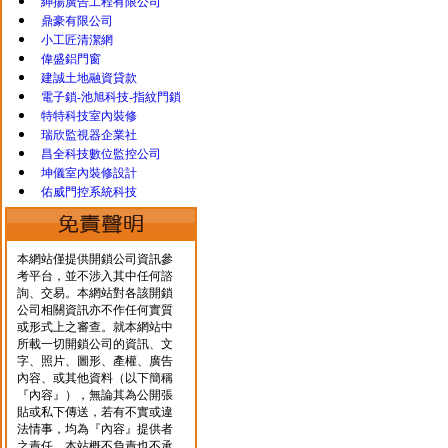
紳揚廣告工程有限公司
鼎豪有限公司
小工匠清潔網
偉盛鋁門窗
建誠土地融資貸款
電子鎖-池旭科技-指紋門鎖
特特科技室內裝修
瑞欣監視器企業社
昌全科技數位監控公司
坤儀室內裝修設計
佑威門控系統科技
本網站僅提供開鎖公司資訊參
考平台，並不涉入其中任何諮
詢、交易。本網站對各該開鎖
公司相關資訊亦不作任何實質
或形式上之審查。就本網站中
所載一切開鎖公司的資訊、文
字、照片、圖形、產權、廣告
內容、或其他資料（以下簡稱
『內容』），無論其為公開張
貼或私下傳送，若有不實或違
法情事，均為『內容』提供者
之責任，本站概不負責也不承