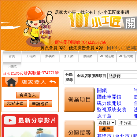
居家大小事，找它有丿步-小工
101小工
匠開鎖
網-開鎖
系列網
廣告委刊專線:(04)22937766
站
黃頁會員:0家 優先廣告會員:4 家
回101小工匠
首頁
工程網
家事網
加工網
修繕網
MIT製造網
MIT新聞網
小華陀
目前已成功發案數量:374771筆
分區
全區店家服務項目
搜尋
開鎖
國產車開鎖
磁力鎖開鎖
監視系統安裝
原子章
基隆市
|
台北市
|