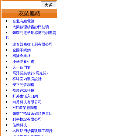
台北有線電視
大榮修理紗窗紗門玻璃
鎖羅門電子鎖感應門鎖專賣
店
達百益商標印刷有限公司
全國不銹鋼
福隆企業社
小華陀養生網
天一鋁門窗
喬澤諾裝璜行(喬克諾)
祥暐室內裝潢設計
安正開發鋼構
盈慶通訊科技
野外生活入口網
尚勇科技有限公司
MIT產業新聞網
鎖羅門指紋密碼鎖專賣店
利宇標記有限公司
佳勁科技
名匠鋁門紗窗玻璃工程行