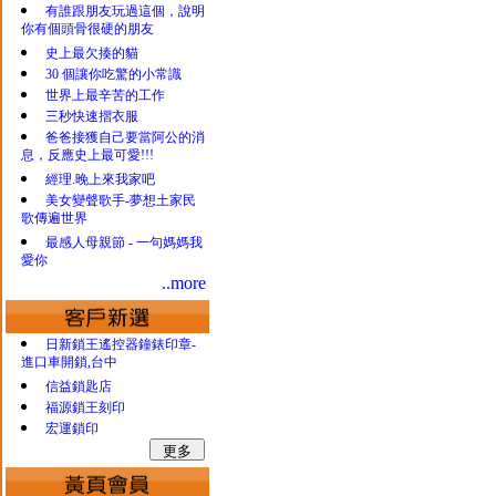
有誰跟朋友玩過這個，說明
你有個頭骨很硬的朋友
史上最欠揍的貓
30 個讓你吃驚的小常識
世界上最辛苦的工作
三秒快速摺衣服
爸爸接獲自己要當阿公的消
息，反應史上最可愛!!!
經理.晚上來我家吧
美女變聲歌手-夢想土家民
歌傳遍世界
最感人母親節 - 一句媽媽我
愛你
..more
日新鎖王遙控器鐘錶印章-
進口車開鎖,台中
信益鎖匙店
福源鎖王刻印
宏運鎖印