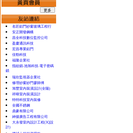
名匠鋁門紗窗玻璃工程行
安正開發鋼構
昌全科技數位監控公司
盈慶通訊科技
宏昌專業鋁門
佳勁科技
福隆企業社
指紋鎖-池旭科技-電子密碼
鎖
瑞欣監視器企業社
修理紗窗紗門廖師傅
旭豐室內裝潢設計(全陽)
祥暐室內裝潢設計
特特科技室內裝修
全國不銹鋼
鼎豪有限公司
紳揚廣告工程有限公司
大永發室內設計工程(3Q設
計)