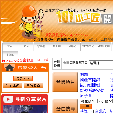
居家大小事，找它有丿步-小工
101小工
匠開鎖
網-開鎖
系列網
廣告委刊專線:(04)22937766
站
黃頁會員:0家 優先廣告會員:4 家
回101小工匠
首頁
工程網
家事網
加工網
修繕網
MIT製造網
MIT新聞網
小華陀
目前已成功發案數量:374781筆
分區
全區店家服務項目
搜尋
開鎖
國產車開鎖
磁力鎖開鎖
監視系統安裝
原子章
基隆市
|
台北市
|