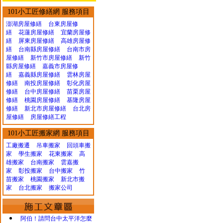
101小工匠修繕網 服務項目
澎湖房屋修繕
台東房屋修
繕
花蓮房屋修繕
宜蘭房屋修
繕
屏東房屋修繕
高雄房屋修
繕
台南縣房屋修繕
台南市房
屋修繕
新竹市房屋修繕
新竹
縣房屋修繕
嘉義市房屋修
繕
嘉義縣房屋修繕
雲林房屋
修繕
南投房屋修繕
彰化房屋
修繕
台中房屋修繕
苗栗房屋
修繕
桃園房屋修繕
基隆房屋
修繕
新北市房屋修繕
台北房
屋修繕
房屋修繕工程
101小工匠搬家網 服務項目
工廠搬遷 吊車搬家
回頭車搬
家
學生搬家
花東搬家
高
雄搬家
台南搬家
雲嘉搬
家
彰投搬家
台中搬家
竹
苗搬家
桃園搬家
新北市搬
家
台北搬家
搬家公司
阿伯！請問台中太平洋怎麼