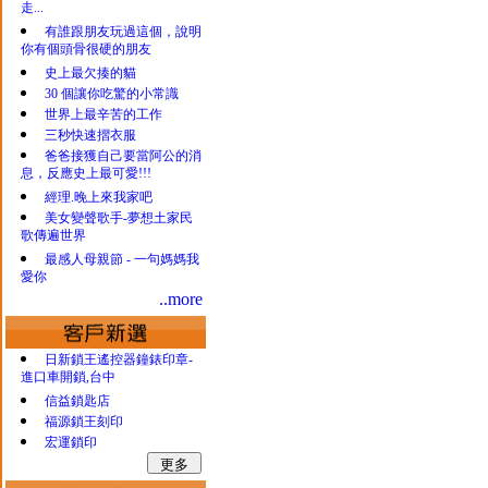
走...
有誰跟朋友玩過這個，說明
你有個頭骨很硬的朋友
史上最欠揍的貓
30 個讓你吃驚的小常識
世界上最辛苦的工作
三秒快速摺衣服
爸爸接獲自己要當阿公的消
息，反應史上最可愛!!!
經理.晚上來我家吧
美女變聲歌手-夢想土家民
歌傳遍世界
最感人母親節 - 一句媽媽我
愛你
..more
日新鎖王遙控器鐘錶印章-
進口車開鎖,台中
信益鎖匙店
福源鎖王刻印
宏運鎖印