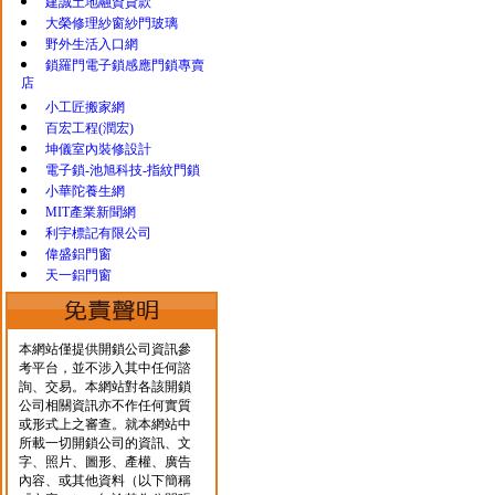
建誠土地融資貸款
大榮修理紗窗紗門玻璃
野外生活入口網
鎖羅門電子鎖感應門鎖專賣
店
小工匠搬家網
百宏工程(潤宏)
坤儀室內裝修設計
電子鎖-池旭科技-指紋門鎖
小華陀養生網
MIT產業新聞網
利宇標記有限公司
偉盛鋁門窗
天一鋁門窗
本網站僅提供開鎖公司資訊參
考平台，並不涉入其中任何諮
詢、交易。本網站對各該開鎖
公司相關資訊亦不作任何實質
或形式上之審查。就本網站中
所載一切開鎖公司的資訊、文
字、照片、圖形、產權、廣告
內容、或其他資料（以下簡稱