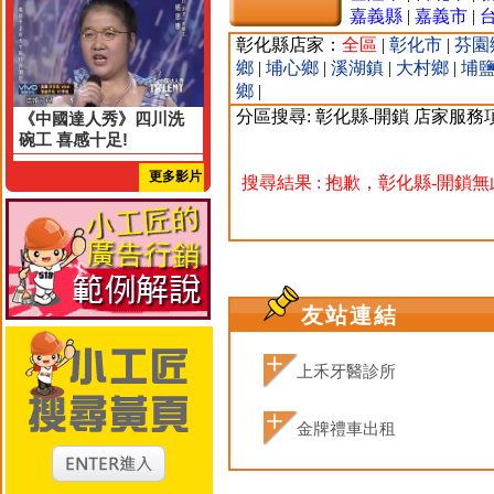
嘉義縣
|
嘉義市
|
彰化縣店家：
全區
|
彰化市
|
芬園
鄉
|
埔心鄉
|
溪湖鎮
|
大村鄉
|
埔
鄉
|
分區搜尋: 彰化縣-開鎖 店家服務
《中國達人秀》四川洗
碗工 喜感十足!
更多影片
搜尋結果 : 抱歉，彰化縣-開鎖
友站連結
上禾牙醫診所
金牌禮車出租