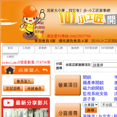
居家大小事，找它有丿步-小工
101小工
匠開鎖
網-開鎖
系列網
廣告委刊專線:(04)22937766
站
黃頁會員:0家 優先廣告會員:4 家
回101小工匠
首頁
工程網
家事網
加工網
修繕網
MIT製造網
MIT新聞網
小華陀
目前已成功發案數量:374756筆
分區
全區店家服務項目
搜尋
開鎖
國產車開鎖
磁力鎖開鎖
監視系統安裝
原子章
基隆市
|
台北市
|