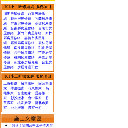
101小工匠修繕網 服務項目
澎湖房屋修繕
台東房屋修
繕
花蓮房屋修繕
宜蘭房屋修
繕
屏東房屋修繕
高雄房屋修
繕
台南縣房屋修繕
台南市房
屋修繕
新竹市房屋修繕
新竹
縣房屋修繕
嘉義市房屋修
繕
嘉義縣房屋修繕
雲林房屋
修繕
南投房屋修繕
彰化房屋
修繕
台中房屋修繕
苗栗房屋
修繕
桃園房屋修繕
基隆房屋
修繕
新北市房屋修繕
台北房
屋修繕
房屋修繕工程
101小工匠搬家網 服務項目
工廠搬遷 吊車搬家
回頭車搬
家
學生搬家
花東搬家
高
雄搬家
台南搬家
雲嘉搬
家
彰投搬家
台中搬家
竹
苗搬家
桃園搬家
新北市搬
家
台北搬家
搬家公司
阿伯！請問台中太平洋怎麼