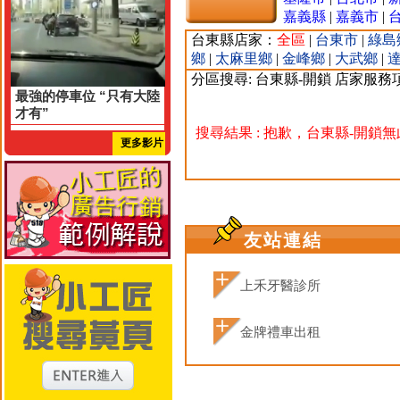
嘉義縣
|
嘉義市
|
台東縣店家：
全區
|
台東市
|
綠島
鄉
|
太麻里鄉
|
金峰鄉
|
大武鄉
|
分區搜尋: 台東縣-開鎖 店家服務
最強的停車位 “只有大陸
才有”
搜尋結果 : 抱歉，台東縣-開鎖
更多影片
友站連結
上禾牙醫診所
金牌禮車出租