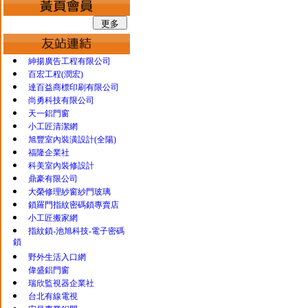
紳揚廣告工程有限公司
百宏工程(潤宏)
達百益商標印刷有限公司
尚勇科技有限公司
天一鋁門窗
小工匠清潔網
旭豐室內裝潢設計(全陽)
福隆企業社
科美室內裝修設計
鼎豪有限公司
大榮修理紗窗紗門玻璃
鎖羅門指紋密碼鎖專賣店
小工匠搬家網
指紋鎖-池旭科技-電子密碼
鎖
野外生活入口網
偉盛鋁門窗
瑞欣監視器企業社
台北有線電視