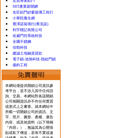
宏昌專業鋁門
MIT產業新聞網
名匠鋁門紗窗玻璃工程行
小華陀養生網
喬澤諾裝璜行(喬克諾)
利宇標記有限公司
佑威門控系統科技
全國不銹鋼
佳勁科技
建誠土地融資貸款
電子鎖-池旭科技-指紋門鎖
揚鈞工程
本網站僅提供開鎖公司資訊參
考平台，並不涉入其中任何諮
詢、交易。本網站對各該開鎖
公司相關資訊亦不作任何實質
或形式上之審查。就本網站中
所載一切開鎖公司的資訊、文
字、照片、圖形、產權、廣告
內容、或其他資料（以下簡稱
『內容』），無論其為公開張
貼或私下傳送，若有不實或違