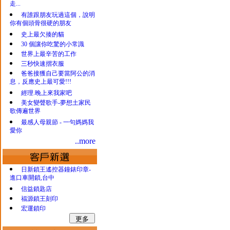
走...
有誰跟朋友玩過這個，說明
你有個頭骨很硬的朋友
史上最欠揍的貓
30 個讓你吃驚的小常識
世界上最辛苦的工作
三秒快速摺衣服
爸爸接獲自己要當阿公的消
息，反應史上最可愛!!!
經理.晚上來我家吧
美女變聲歌手-夢想土家民
歌傳遍世界
最感人母親節 - 一句媽媽我
愛你
..more
日新鎖王遙控器鐘錶印章-
進口車開鎖,台中
信益鎖匙店
福源鎖王刻印
宏運鎖印