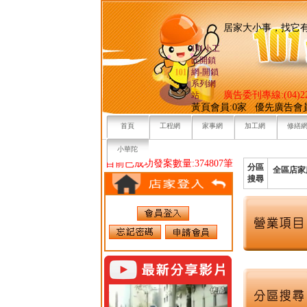
居家大小事，
101小工
匠開鎖
網-開鎖
系列網
廣告委刊專線:(04)22
站
黃頁會員:0家 優先廣告會
首頁
工程網
家事網
加工網
修繕
小華陀
目前已成功發案數量:374807筆
分區
全區店家
搜尋