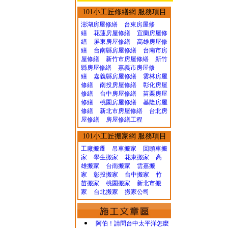
101小工匠修繕網 服務項目
澎湖房屋修繕
台東房屋修
繕
花蓮房屋修繕
宜蘭房屋修
繕
屏東房屋修繕
高雄房屋修
繕
台南縣房屋修繕
台南市房
屋修繕
新竹市房屋修繕
新竹
縣房屋修繕
嘉義市房屋修
繕
嘉義縣房屋修繕
雲林房屋
修繕
南投房屋修繕
彰化房屋
修繕
台中房屋修繕
苗栗房屋
修繕
桃園房屋修繕
基隆房屋
修繕
新北市房屋修繕
台北房
屋修繕
房屋修繕工程
101小工匠搬家網 服務項目
工廠搬遷 吊車搬家
回頭車搬
家
學生搬家
花東搬家
高
雄搬家
台南搬家
雲嘉搬
家
彰投搬家
台中搬家
竹
苗搬家
桃園搬家
新北市搬
家
台北搬家
搬家公司
阿伯！請問台中太平洋怎麼