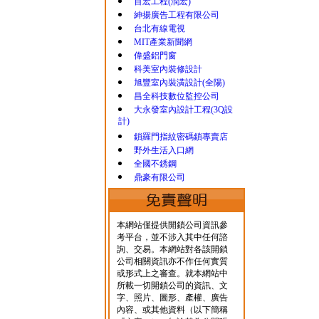
百宏工程(潤宏)
紳揚廣告工程有限公司
台北有線電視
MIT產業新聞網
偉盛鋁門窗
科美室內裝修設計
旭豐室內裝潢設計(全陽)
昌全科技數位監控公司
大永發室內設計工程(3Q設
計)
鎖羅門指紋密碼鎖專賣店
野外生活入口網
全國不銹鋼
鼎豪有限公司
本網站僅提供開鎖公司資訊參
考平台，並不涉入其中任何諮
詢、交易。本網站對各該開鎖
公司相關資訊亦不作任何實質
或形式上之審查。就本網站中
所載一切開鎖公司的資訊、文
字、照片、圖形、產權、廣告
內容、或其他資料（以下簡稱