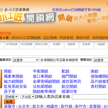
找它有丿步-小工匠家事網
目前在yahoo已知關鍵字有1004組
937766
員:4 家
回101小工匠開鎖網
忘記密碼
申請會員
廣告刊登
加到我的
網
MIT製造網
MIT新聞網
野外生活網
清潔網
搬家網
租車網
維修網
服務項目
營業項目
開鎖
半夜開鎖
配鎖
換鎖
國產車開鎖
進口車開鎖
鐵門開鎖
保險櫃開
磁力鎖開鎖
金庫密碼鎖開鎖
遙控器拷貝
晶片鎖複
監視系統安裝
法拍屋開鎖
點交開鎖
查封開鎖
原子章
開鎖教學傳授
開運印章
請輸入查詢店家名稱
基隆市
|
台北市
|
新北市
|
桃園市
|
新竹縣
|
新竹市
|
苗栗縣
|
台