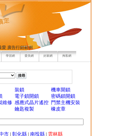
最愛
廣告行銷範例
學習網
愛美網
好家網
掏客網
裝鎖
機車開鎖
鎖
電子鎖開鎖
密碼鎖開鎖
製維修
感應式晶片遙控
門禁主機安裝
鑰匙複製
橡皮章
中市
|
彰化縣
|
南投縣
|
雲林縣