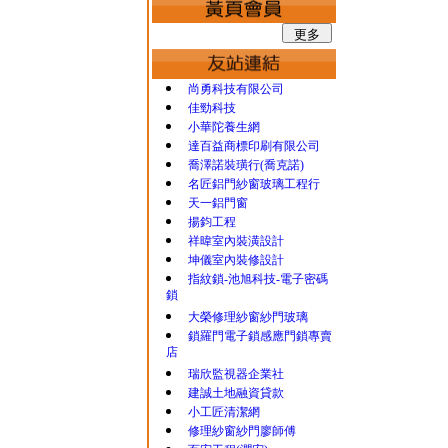
尚勇科技有限公司
佳勁科技
小華陀養生網
達百益商標印刷有限公司
喬澤諾裝璜行(喬克諾)
名匠鋁門紗窗玻璃工程行
天一鋁門窗
揚鈞工程
祥暐室內裝潢設計
坤儀室內裝修設計
指紋鎖-池旭科技-電子密碼
鎖
大榮修理紗窗紗門玻璃
鎖羅門電子鎖感應門鎖專賣
店
瑞欣監視器企業社
建誠土地融資貸款
小工匠清潔網
修理紗窗紗門廖師傅