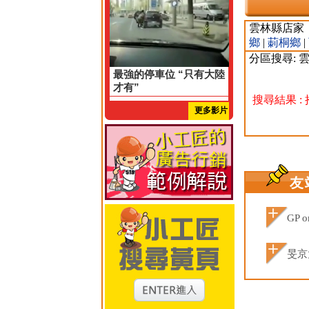
雲林縣店家
鄉
|
莿桐鄉
|
分區搜尋: 
最強的停車位 “只有大陸
才有”
搜尋結果 :
更多影片
友
GP o
旻京