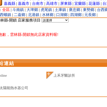
嘉義縣
|
嘉義市
|
台南市
|
高雄市
|
屏東縣
|
宜蘭縣
|
花蓮縣
|
台
：
全區
|
斗南鎮
|
大埤鄉
|
虎尾鎮
|
土庫鎮
|
褒忠鄉
|
東勢鄉
|
台西
西螺鎮
|
二崙鄉
|
北港鎮
|
水林鄉
|
口湖鄉
|
四湖鄉
|
元長鄉
|
雲林縣-開鎖 店家服務項目
 抱歉，雲林縣-開鎖無此店家資料喔!
站連結
nline
上禾牙醫診所
太陽能熱水器公司