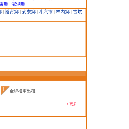
東縣
|
澎湖縣
鄉
|
崙背鄉
|
麥寮鄉
|
斗六市
|
林內鄉
|
古坑
金牌禮車出租
+ 更多