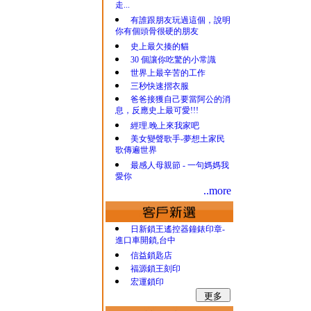
走...
有誰跟朋友玩過這個，說明
你有個頭骨很硬的朋友
史上最欠揍的貓
30 個讓你吃驚的小常識
世界上最辛苦的工作
三秒快速摺衣服
爸爸接獲自己要當阿公的消
息，反應史上最可愛!!!
經理.晚上來我家吧
美女變聲歌手-夢想土家民
歌傳遍世界
最感人母親節 - 一句媽媽我
愛你
..more
日新鎖王遙控器鐘錶印章-
進口車開鎖,台中
信益鎖匙店
福源鎖王刻印
宏運鎖印