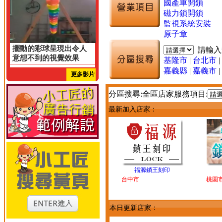
國產車開鎖
磁力鎖開鎖
監視系統安裝
原子章
擺動的彩球呈現出令人
請輸
意想不到的視覺效果
基隆市
|
台北市
|
嘉義縣
|
嘉義市
|
更多影片
分區搜尋:全區店家服務項目:
最新加入店家：
福源鎖王刻印
台中市
桃園
本日更新店家：