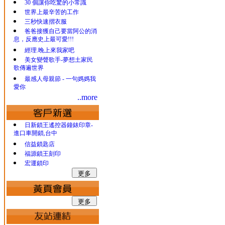
30 個讓你吃驚的小常識
世界上最辛苦的工作
三秒快速摺衣服
爸爸接獲自己要當阿公的消
息，反應史上最可愛!!!
經理.晚上來我家吧
美女變聲歌手-夢想土家民
歌傳遍世界
最感人母親節 - 一句媽媽我
愛你
..more
日新鎖王遙控器鐘錶印章-
進口車開鎖,台中
信益鎖匙店
福源鎖王刻印
宏運鎖印