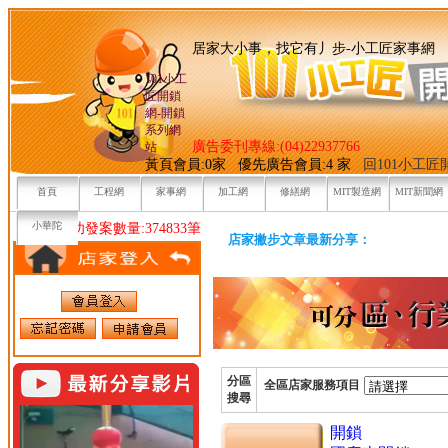
居家大小事，找它有丿步-小
101小工
匠開鎖
網-開鎖
系列網
廣告委刊專線:(04)22937766
站
黃頁會員:0家 優先廣告會員:4 家
回101小工
首頁
工程網
家事網
加工網
修繕網
MIT製造網
MIT新聞網
小華陀
目前已成功發案數量:374833筆
店家撇步文章最新分享：
分區
全區店家服務項目
搜尋
開鎖