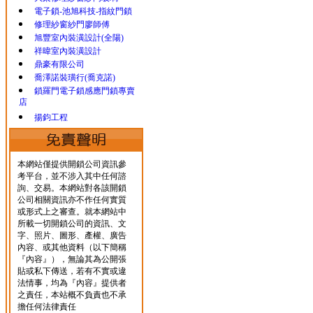
電子鎖-池旭科技-指紋門鎖
修理紗窗紗門廖師傅
旭豐室內裝潢設計(全陽)
祥暐室內裝潢設計
鼎豪有限公司
喬澤諾裝璜行(喬克諾)
鎖羅門電子鎖感應門鎖專賣
店
揚鈞工程
本網站僅提供開鎖公司資訊參
考平台，並不涉入其中任何諮
詢、交易。本網站對各該開鎖
公司相關資訊亦不作任何實質
或形式上之審查。就本網站中
所載一切開鎖公司的資訊、文
字、照片、圖形、產權、廣告
內容、或其他資料（以下簡稱
『內容』），無論其為公開張
貼或私下傳送，若有不實或違
法情事，均為『內容』提供者
之責任，本站概不負責也不承
擔任何法律責任