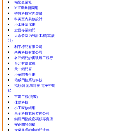
福隆企業社
MIT產業新聞網
特特科技室內裝修
科美室內裝修設計
小工匠清潔網
宏昌專業鋁門
大永發室內設計工程(3Q設
計)
利宇標記有限公司
尚勇科技有限公司
名匠鋁門紗窗玻璃工程行
台北有線電視
天一鋁門窗
小華陀養生網
佑威門控系統科技
指紋鎖-池旭科技-電子密碼
鎖
百宏工程(潤宏)
佳勁科技
小工匠修繕網
昌全科技數位監控公司
鎖羅門指紋密碼鎖專賣店
安正開發鋼構
大榮修理紗窗紗門玻璃