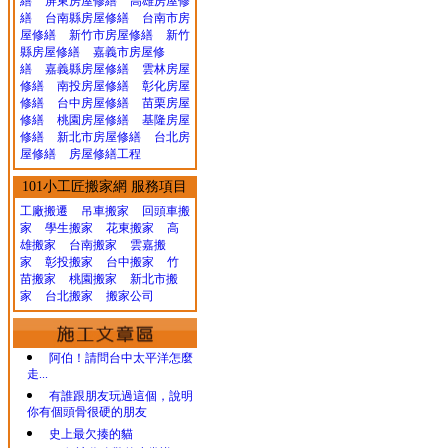
繕
屏東房屋修繕
高雄房屋修
繕
台南縣房屋修繕
台南市房
屋修繕
新竹市房屋修繕
新竹
縣房屋修繕
嘉義市房屋修
繕
嘉義縣房屋修繕
雲林房屋
修繕
南投房屋修繕
彰化房屋
修繕
台中房屋修繕
苗栗房屋
修繕
桃園房屋修繕
基隆房屋
修繕
新北市房屋修繕
台北房
屋修繕
房屋修繕工程
101小工匠搬家網 服務項目
工廠搬遷 吊車搬家
回頭車搬
家
學生搬家
花東搬家
高
雄搬家
台南搬家
雲嘉搬
家
彰投搬家
台中搬家
竹
苗搬家
桃園搬家
新北市搬
家
台北搬家
搬家公司
阿伯！請問台中太平洋怎麼
走...
有誰跟朋友玩過這個，說明
你有個頭骨很硬的朋友
史上最欠揍的貓