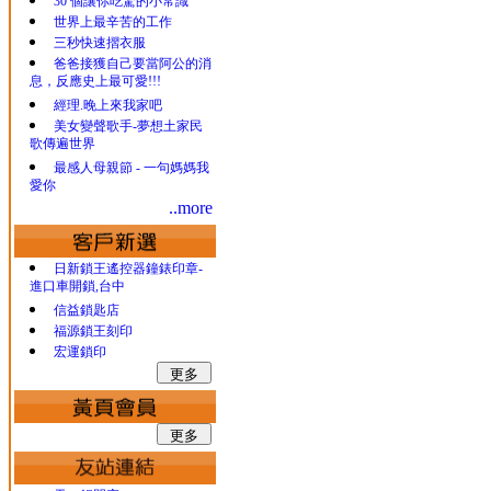
30 個讓你吃驚的小常識
世界上最辛苦的工作
三秒快速摺衣服
爸爸接獲自己要當阿公的消
息，反應史上最可愛!!!
經理.晚上來我家吧
美女變聲歌手-夢想土家民
歌傳遍世界
最感人母親節 - 一句媽媽我
愛你
..more
日新鎖王遙控器鐘錶印章-
進口車開鎖,台中
信益鎖匙店
福源鎖王刻印
宏運鎖印