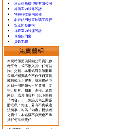
達百益商標印刷有限公司
坤儀室內裝修設計
特特科技室內裝修
名匠鋁門紗窗玻璃工程行
安正開發鋼構
祥暐室內裝潢設計
偉盛鋁門窗
揚鈞工程
本網站僅提供開鎖公司資訊參
考平台，並不涉入其中任何諮
詢、交易。本網站對各該開鎖
公司相關資訊亦不作任何實質
或形式上之審查。就本網站中
所載一切開鎖公司的資訊、文
字、照片、圖形、產權、廣告
內容、或其他資料（以下簡稱
『內容』），無論其為公開張
貼或私下傳送，若有不實或違
法情事，均為『內容』提供者
之責任，本站概不負責也不承
擔任何法律責任