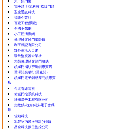
天一鋁門窗
電子鎖-池旭科技-指紋門鎖
盈慶通訊科技
福隆企業社
百宏工程(潤宏)
全國不銹鋼
小工匠清潔網
修理紗窗紗門廖師傅
利宇標記有限公司
野外生活入口網
瑞欣監視器企業社
大榮修理紗窗紗門玻璃
鎖羅門指紋密碼鎖專賣店
喬澤諾裝璜行(喬克諾)
鎖羅門電子鎖感應門鎖專賣
店
台北有線電視
佑威門控系統科技
紳揚廣告工程有限公司
指紋鎖-池旭科技-電子密碼
鎖
佳勁科技
旭豐室內裝潢設計(全陽)
昌全科技數位監控公司