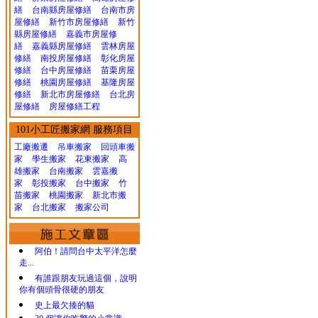
繕
台南縣房屋修繕
台南市房
屋修繕
新竹市房屋修繕
新竹
縣房屋修繕
嘉義市房屋修
繕
嘉義縣房屋修繕
雲林房屋
修繕
南投房屋修繕
彰化房屋
修繕
台中房屋修繕
苗栗房屋
修繕
桃園房屋修繕
基隆房屋
修繕
新北市房屋修繕
台北房
屋修繕
房屋修繕工程
101小工匠搬家網 服務項目
工廠搬遷 吊車搬家
回頭車搬
家
學生搬家
花東搬家
高
雄搬家
台南搬家
雲嘉搬
家
彰投搬家
台中搬家
竹
苗搬家
桃園搬家
新北市搬
家
台北搬家
搬家公司
阿伯！請問台中太平洋怎麼
走...
有誰跟朋友玩過這個，說明
你有個頭骨很硬的朋友
史上最欠揍的貓