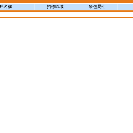
戶名稱
招標區域
發包屬性