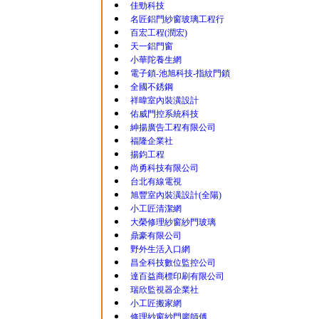
佳勁科技
名匠鋁門紗窗玻璃工程行
百宏工程(潤宏)
天一鋁門窗
小華陀養生網
電子鎖-池旭科技-指紋門鎖
全國不銹鋼
祥暐室內裝潢設計
佑威門控系統科技
紳揚廣告工程有限公司
福隆企業社
揚鈞工程
尚勇科技有限公司
台北有線電視
旭豐室內裝潢設計(全陽)
小工匠清潔網
大榮修理紗窗紗門玻璃
鼎豪有限公司
野外生活入口網
昌全科技數位監控公司
達百益商標印刷有限公司
瑞欣監視器企業社
小工匠搬家網
修理紗窗紗門廖師傅