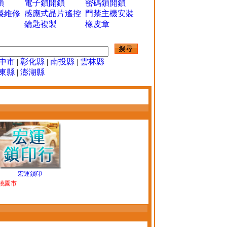
鎖
電子鎖開鎖
密碼鎖開鎖
製維修
感應式晶片遙控
門禁主機安裝
鑰匙複製
橡皮章
中市
|
彰化縣
|
南投縣
|
雲林縣
東縣
|
澎湖縣
宏運鎖印
桃園市