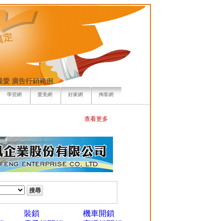
最愛
廣告行銷範例
學習網
愛美網
好家網
掏客網
查看更多
裝鎖
機車開鎖