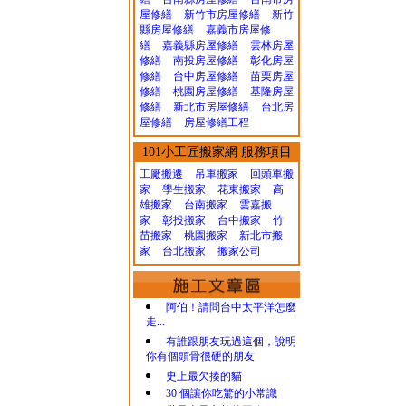
屋修繕
新竹市房屋修繕
新竹
縣房屋修繕
嘉義市房屋修
繕
嘉義縣房屋修繕
雲林房屋
修繕
南投房屋修繕
彰化房屋
修繕
台中房屋修繕
苗栗房屋
修繕
桃園房屋修繕
基隆房屋
修繕
新北市房屋修繕
台北房
屋修繕
房屋修繕工程
101小工匠搬家網 服務項目
工廠搬遷 吊車搬家
回頭車搬
家
學生搬家
花東搬家
高
雄搬家
台南搬家
雲嘉搬
家
彰投搬家
台中搬家
竹
苗搬家
桃園搬家
新北市搬
家
台北搬家
搬家公司
阿伯！請問台中太平洋怎麼
走...
有誰跟朋友玩過這個，說明
你有個頭骨很硬的朋友
史上最欠揍的貓
30 個讓你吃驚的小常識