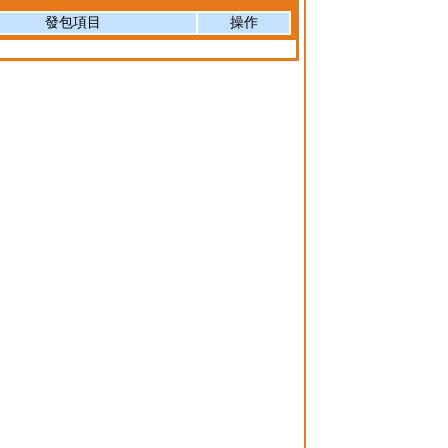
發包項目
操作