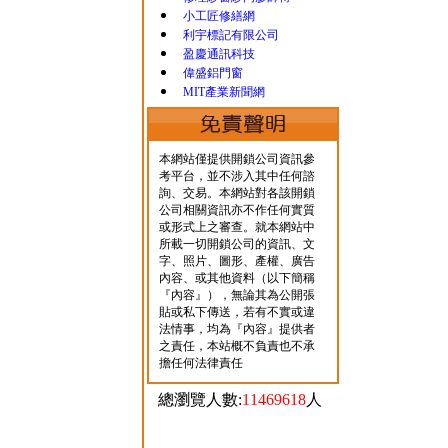
小工匠修繕網
利宇標記有限公司
盈慶通訊科技
偉盛鋁門窗
MIT產業新聞網
本網站僅提供開鎖公司資訊參
考平台，並不涉入其中任何諮
詢、交易。本網站對各該開鎖
公司相關資訊亦不作任何實質
或形式上之審查。就本網站中
所載一切開鎖公司的資訊、文
字、照片、圖形、產權、廣告
內容、或其他資料（以下簡稱
『內容』），無論其為公開張
貼或私下傳送，若有不實或違
法情事，均為『內容』提供者
之責任，本站概不負責也不承
擔任何法律責任
總瀏覽人數:
11469618
人