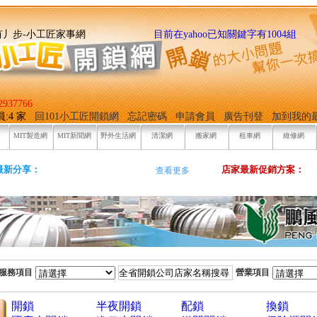
找它有丿步-小工匠家事網
目前在yahoo已知關鍵字有1004組
937766
員:4 家
回101小工匠開鎖網
忘記密碼
申請會員
廣告刊登
加到我的
MIT製造網
MIT新聞網
野外生活網
清潔網
搬家網
租車網
維修網
最新分享：
店家最新促銷方案：
查看更多
服務項目
營業項目
開鎖
半夜開鎖
配鎖
換鎖