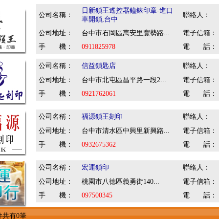
日新鎖王遙控器鐘錶印章-進口
公司名稱：
聯絡人：
車開鎖,台中
公司地址：
台中市石岡區萬安里豐勢路...
電子信箱：
手 機：
0911825978
電 話：
公司名稱：
信益鎖匙店
聯絡人：
公司地址：
台中市北屯區昌平路一段2...
電子信箱：
手 機：
0921762061
電 話：
公司名稱：
福源鎖王刻印
聯絡人：
公司地址：
台中市清水區中興里新興路...
電子信箱：
手 機：
0932675362
電 話：
公司名稱：
宏運鎖印
聯絡人：
公司地址：
桃園市八德區義勇街140...
電子信箱：
手 機：
097500345
電 話：
件共有0筆