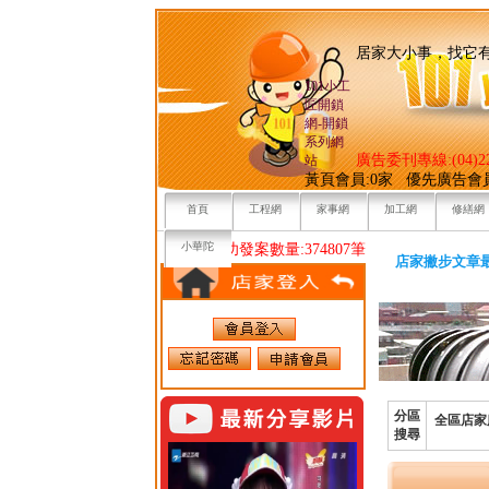
居家大小事，
101小工
匠開鎖
網-開鎖
系列網
廣告委刊專線:(04)22
站
黃頁會員:0家 優先廣告會
首頁
工程網
家事網
加工網
修繕網
小華陀
目前已成功發案數量:374807筆
店家撇步文章
分區
全區店家
搜尋