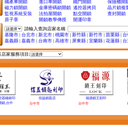
國產車開鎖
進口車開鎖
鐵門開鎖
保險櫃開
磁力鎖開鎖
金庫密碼鎖開鎖
遙控器拷貝
晶片鎖複
監視系統安裝
法拍屋開鎖
點交開鎖
查封開鎖
原子章
開鎖教學傳授
開運印章
請輸入查詢店家名稱
基隆市
|
台北市
|
新北市
|
桃園市
|
新竹縣
|
新竹市
|
苗栗縣
|
台
嘉義縣
|
嘉義市
|
台南市
|
高雄市
|
屏東縣
|
宜蘭縣
|
花蓮縣
|
台
區店家服務項目:
：
控器鐘錶印
信益鎖匙店
福源鎖王刻印
開鎖,台中
台中市
台中市
：