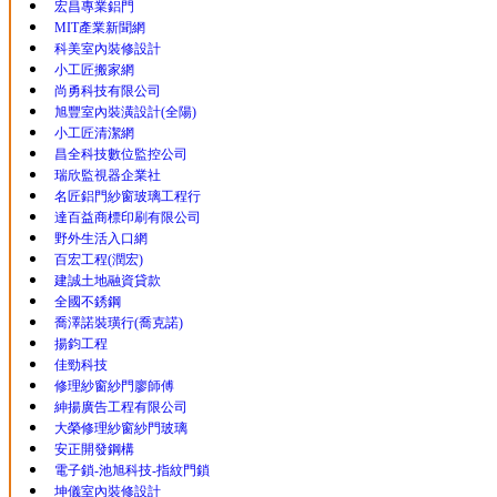
宏昌專業鋁門
MIT產業新聞網
科美室內裝修設計
小工匠搬家網
尚勇科技有限公司
旭豐室內裝潢設計(全陽)
小工匠清潔網
昌全科技數位監控公司
瑞欣監視器企業社
名匠鋁門紗窗玻璃工程行
達百益商標印刷有限公司
野外生活入口網
百宏工程(潤宏)
建誠土地融資貸款
全國不銹鋼
喬澤諾裝璜行(喬克諾)
揚鈞工程
佳勁科技
修理紗窗紗門廖師傅
紳揚廣告工程有限公司
大榮修理紗窗紗門玻璃
安正開發鋼構
電子鎖-池旭科技-指紋門鎖
坤儀室內裝修設計