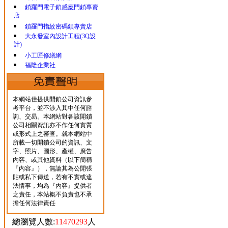
鎖羅門電子鎖感應門鎖專賣
店
鎖羅門指紋密碼鎖專賣店
大永發室內設計工程(3Q設
計)
小工匠修繕網
福隆企業社
本網站僅提供開鎖公司資訊參
考平台，並不涉入其中任何諮
詢、交易。本網站對各該開鎖
公司相關資訊亦不作任何實質
或形式上之審查。就本網站中
所載一切開鎖公司的資訊、文
字、照片、圖形、產權、廣告
內容、或其他資料（以下簡稱
『內容』），無論其為公開張
貼或私下傳送，若有不實或違
法情事，均為『內容』提供者
之責任，本站概不負責也不承
擔任何法律責任
總瀏覽人數:
11470293
人