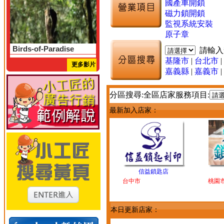
國產車開鎖
磁力鎖開鎖
監視系統安裝
原子章
Birds-of-Paradise
請輸
基隆市
|
台北市
|
更多影片
嘉義縣
|
嘉義市
|
分區搜尋:全區店家服務項目:
最新加入店家：
信益鎖匙店
台中市
桃園
本日更新店家：