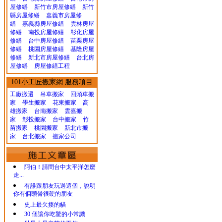
屋修繕
新竹市房屋修繕
新竹
縣房屋修繕
嘉義市房屋修
繕
嘉義縣房屋修繕
雲林房屋
修繕
南投房屋修繕
彰化房屋
修繕
台中房屋修繕
苗栗房屋
修繕
桃園房屋修繕
基隆房屋
修繕
新北市房屋修繕
台北房
屋修繕
房屋修繕工程
101小工匠搬家網 服務項目
工廠搬遷 吊車搬家
回頭車搬
家
學生搬家
花東搬家
高
雄搬家
台南搬家
雲嘉搬
家
彰投搬家
台中搬家
竹
苗搬家
桃園搬家
新北市搬
家
台北搬家
搬家公司
阿伯！請問台中太平洋怎麼
走...
有誰跟朋友玩過這個，說明
你有個頭骨很硬的朋友
史上最欠揍的貓
30 個讓你吃驚的小常識