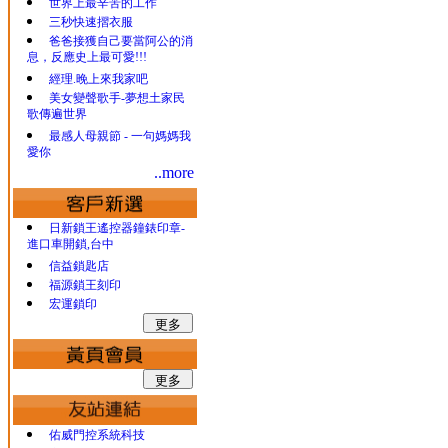
世界上最辛苦的工作
三秒快速摺衣服
爸爸接獲自己要當阿公的消
息，反應史上最可愛!!!
經理.晚上來我家吧
美女變聲歌手-夢想土家民
歌傳遍世界
最感人母親節 - 一句媽媽我
愛你
..more
日新鎖王遙控器鐘錶印章-
進口車開鎖,台中
信益鎖匙店
福源鎖王刻印
宏運鎖印
佑威門控系統科技