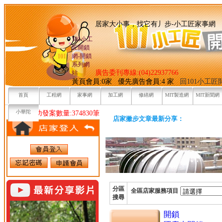
居家大小事，找它有丿步-小
101小工
匠開鎖
網-開鎖
系列網
廣告委刊專線:(04)22937766
站
黃頁會員:0家 優先廣告會員:4 家
回101小工
首頁
工程網
家事網
加工網
修繕網
MIT製造網
MIT新聞網
小華陀
目前已成功發案數量:374830筆
店家撇步文章最新分享：
分區
全區店家服務項目
搜尋
開鎖