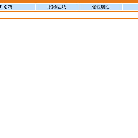
戶名稱
招標區域
發包屬性