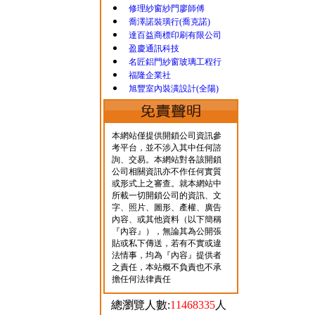
修理紗窗紗門廖師傅
喬澤諾裝璜行(喬克諾)
達百益商標印刷有限公司
盈慶通訊科技
名匠鋁門紗窗玻璃工程行
福隆企業社
旭豐室內裝潢設計(全陽)
本網站僅提供開鎖公司資訊參
考平台，並不涉入其中任何諮
詢、交易。本網站對各該開鎖
公司相關資訊亦不作任何實質
或形式上之審查。就本網站中
所載一切開鎖公司的資訊、文
字、照片、圖形、產權、廣告
內容、或其他資料（以下簡稱
『內容』），無論其為公開張
貼或私下傳送，若有不實或違
法情事，均為『內容』提供者
之責任，本站概不負責也不承
擔任何法律責任
總瀏覽人數:
11468335
人