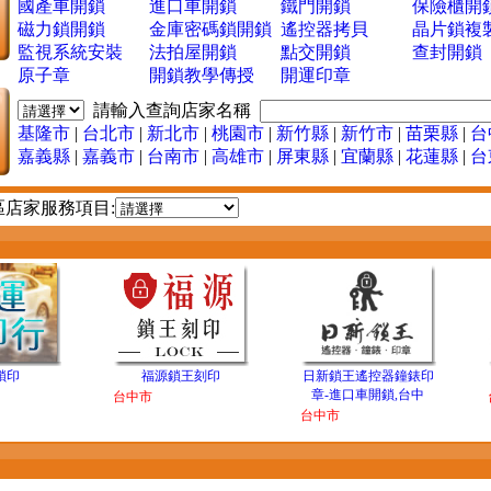
國產車開鎖
進口車開鎖
鐵門開鎖
保險櫃開
磁力鎖開鎖
金庫密碼鎖開鎖
遙控器拷貝
晶片鎖複
監視系統安裝
法拍屋開鎖
點交開鎖
查封開鎖
原子章
開鎖教學傳授
開運印章
請輸入查詢店家名稱
基隆市
|
台北市
|
新北市
|
桃園市
|
新竹縣
|
新竹市
|
苗栗縣
|
台
嘉義縣
|
嘉義市
|
台南市
|
高雄市
|
屏東縣
|
宜蘭縣
|
花蓮縣
|
台
區店家服務項目:
：
鎖印
福源鎖王刻印
日新鎖王遙控器鐘錶印
章-進口車開鎖,台中
台中市
台中市
：