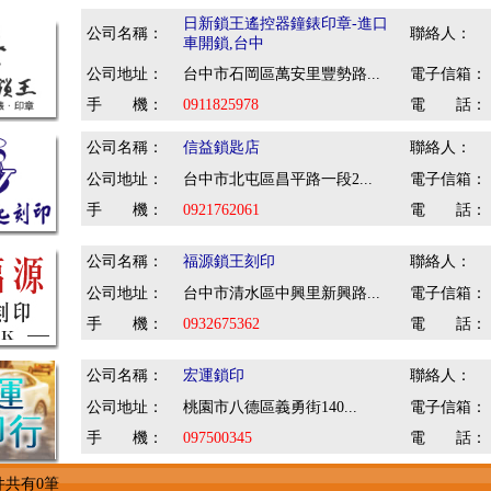
日新鎖王遙控器鐘錶印章-進口
公司名稱：
聯絡人：
車開鎖,台中
公司地址：
台中市石岡區萬安里豐勢路...
電子信箱：
手 機：
0911825978
電 話：
公司名稱：
信益鎖匙店
聯絡人：
公司地址：
台中市北屯區昌平路一段2...
電子信箱：
手 機：
0921762061
電 話：
公司名稱：
福源鎖王刻印
聯絡人：
公司地址：
台中市清水區中興里新興路...
電子信箱：
手 機：
0932675362
電 話：
公司名稱：
宏運鎖印
聯絡人：
公司地址：
桃園市八德區義勇街140...
電子信箱：
手 機：
097500345
電 話：
件共有0筆