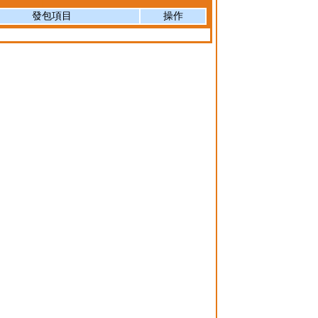
發包項目
操作