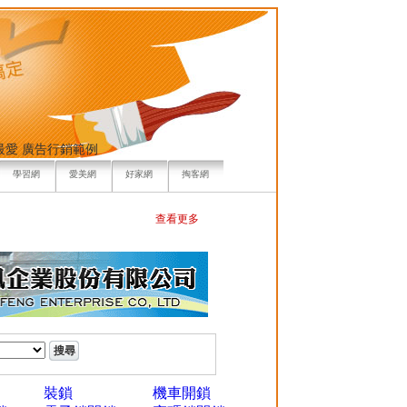
最愛
廣告行銷範例
學習網
愛美網
好家網
掏客網
查看更多
裝鎖
機車開鎖