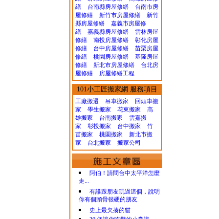
繕
台南縣房屋修繕
台南市房
屋修繕
新竹市房屋修繕
新竹
縣房屋修繕
嘉義市房屋修
繕
嘉義縣房屋修繕
雲林房屋
修繕
南投房屋修繕
彰化房屋
修繕
台中房屋修繕
苗栗房屋
修繕
桃園房屋修繕
基隆房屋
修繕
新北市房屋修繕
台北房
屋修繕
房屋修繕工程
101小工匠搬家網 服務項目
工廠搬遷 吊車搬家
回頭車搬
家
學生搬家
花東搬家
高
雄搬家
台南搬家
雲嘉搬
家
彰投搬家
台中搬家
竹
苗搬家
桃園搬家
新北市搬
家
台北搬家
搬家公司
阿伯！請問台中太平洋怎麼
走...
有誰跟朋友玩過這個，說明
你有個頭骨很硬的朋友
史上最欠揍的貓