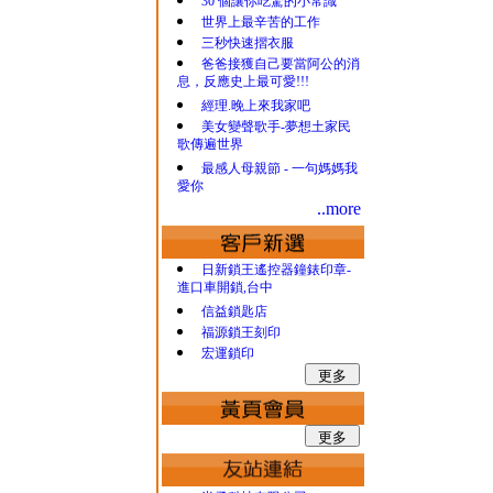
30 個讓你吃驚的小常識
世界上最辛苦的工作
三秒快速摺衣服
爸爸接獲自己要當阿公的消
息，反應史上最可愛!!!
經理.晚上來我家吧
美女變聲歌手-夢想土家民
歌傳遍世界
最感人母親節 - 一句媽媽我
愛你
..more
日新鎖王遙控器鐘錶印章-
進口車開鎖,台中
信益鎖匙店
福源鎖王刻印
宏運鎖印