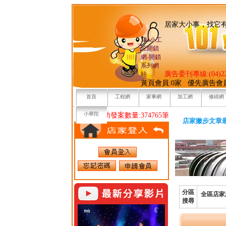
居家大小事，
101小工
匠開鎖
網-開鎖
系列網
廣告委刊專線:(04)22
站
黃頁會員:0家 優先廣告會
首頁
工程網
家事網
加工網
修繕網
小華陀
目前已成功發案數量:374765筆
店家撇步文章
分區
全區店家
搜尋