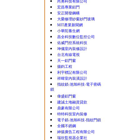
尚勇科技有限公司
宏昌專業鋁門
安正開發鋼構
大榮修理紗窗紗門玻璃
MIT產業新聞網
小華陀養生網
昌全科技數位監控公司
佑威門控系統科技
坤儀室內裝修設計
台北有線電視
天一鋁門窗
揚鈞工程
利宇標記有限公司
祥暐室內裝潢設計
指紋鎖-池旭科技-電子密碼
鎖
偉盛鋁門窗
建誠土地融資貸款
鼎豪有限公司
特特科技室內裝修
電子鎖-池旭科技-指紋門鎖
全國不銹鋼
紳揚廣告工程有限公司
瑞欣監視器企業社