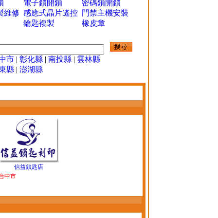
鎖
電子鎖開鎖
密碼鎖開鎖
製維修
感應式晶片遙控
門禁主機安裝
鑰匙複製
橡皮章
中市
|
彰化縣
|
南投縣
|
雲林縣
東縣
|
澎湖縣
信益鎖匙店
台中市