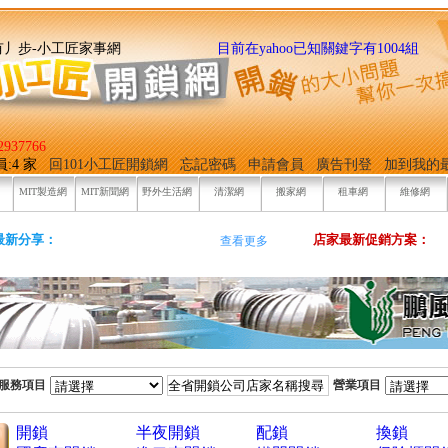
找它有丿步-小工匠家事網
目前在yahoo已知關鍵字有1004組
937766
員:4 家
回101小工匠開鎖網
忘記密碼
申請會員
廣告刊登
加到我的
MIT製造網
MIT新聞網
野外生活網
清潔網
搬家網
租車網
維修網
最新分享：
店家最新促銷方案：
查看更多
服務項目
營業項目
開鎖
半夜開鎖
配鎖
換鎖