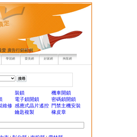
最愛
廣告行銷範例
學習網
愛美網
好家網
掏客網
裝鎖
機車開鎖
鎖
電子鎖開鎖
密碼鎖開鎖
製維修
感應式晶片遙控
門禁主機安裝
鑰匙複製
橡皮章