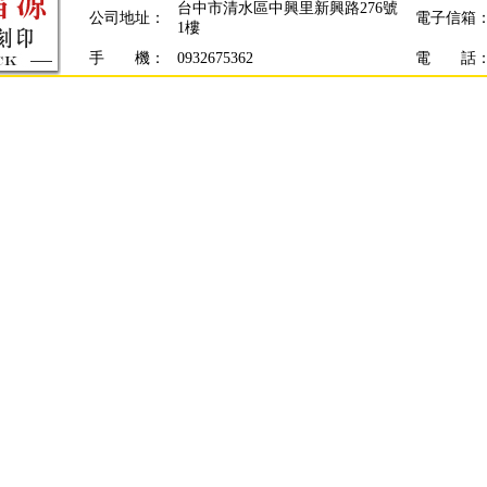
台中市清水區中興里新興路276號
公司地址：
電子信箱
1樓
手 機：
0932675362
電 話