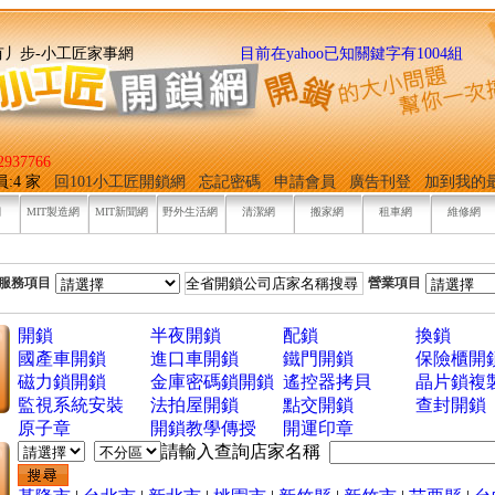
找它有丿步-小工匠家事網
目前在yahoo已知關鍵字有1004組
937766
員:4 家
回101小工匠開鎖網
忘記密碼
申請會員
廣告刊登
加到我的
網
MIT製造網
MIT新聞網
野外生活網
清潔網
搬家網
租車網
維修網
服務項目
營業項目
開鎖
半夜開鎖
配鎖
換鎖
國產車開鎖
進口車開鎖
鐵門開鎖
保險櫃開
磁力鎖開鎖
金庫密碼鎖開鎖
遙控器拷貝
晶片鎖複
監視系統安裝
法拍屋開鎖
點交開鎖
查封開鎖
原子章
開鎖教學傳授
開運印章
請輸入查詢店家名稱