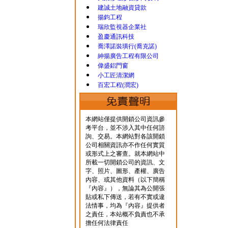
建誠土地融資貸款
揚鈞工程
瑞欣監視器企業社
盈慶通訊科技
喬澤諾裝璜行(喬克諾)
紳揚廣告工程有限公司
偉盛鋁門窗
小工匠清潔網
百宏工程(潤宏)
本網站僅提供開鎖公司資訊參
考平台，並不涉入其中任何諮
詢、交易。本網站對各該開鎖
公司相關資訊亦不作任何實質
或形式上之審查。就本網站中
所載一切開鎖公司的資訊、文
字、照片、圖形、產權、廣告
內容、或其他資料（以下簡稱
『內容』），無論其為公開張
貼或私下傳送，若有不實或違
法情事，均為『內容』提供者
之責任，本站概不負責也不承
擔任何法律責任