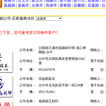
基隆市
|
台北市
|
新北市
|
桃園市
|
新竹縣
|
新竹市
|
苗栗縣
|
台
嘉義縣
|
嘉義市
|
台南市
|
高雄市
|
屏東縣
|
宜蘭縣
|
花蓮縣
|
台
|
開鎖公司 店家服務項目
已下架，您可參考其它同條件客戶!!
日新鎖王遙控器鐘錶印章-進口車
公司名稱：
聯絡人：
開鎖,台中
台中市石岡區萬安里豐勢路1042
公司地址：
電子信箱
號
手 機：
0911825978
電 話
公司名稱：
信益鎖匙店
聯絡人：
公司地址：
台中市北屯區昌平路一段258號
電子信箱
手 機：
0921762061
電 話
公司名稱：
福源鎖王刻印
聯絡人：