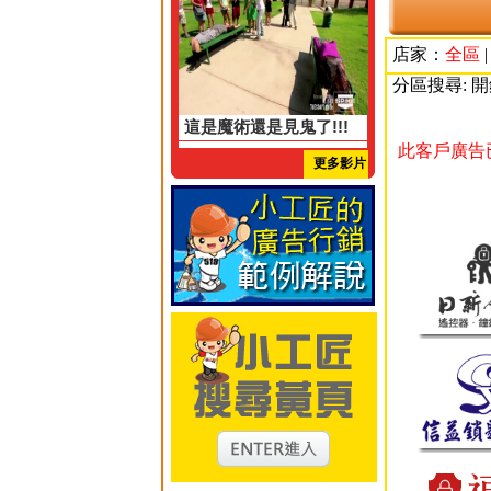
店家：
全區
分區搜尋: 
這是魔術還是見鬼了!!!
此客戶廣告
更多影片