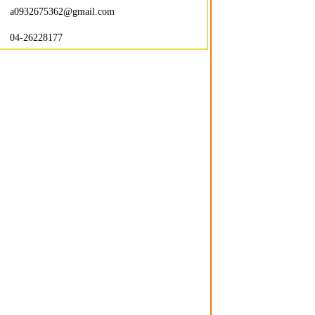
：
a0932675362@gmail.com
：
04-26228177