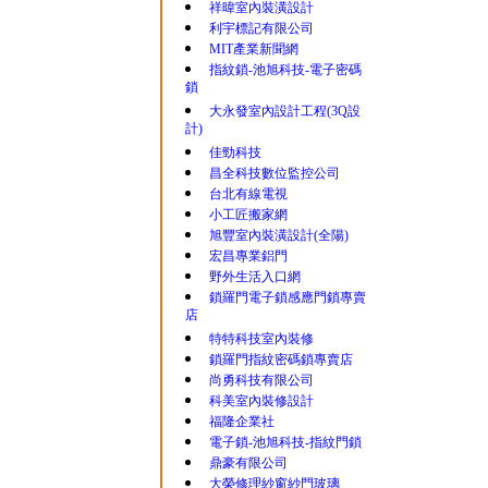
祥暐室內裝潢設計
利宇標記有限公司
MIT產業新聞網
指紋鎖-池旭科技-電子密碼
鎖
大永發室內設計工程(3Q設
計)
佳勁科技
昌全科技數位監控公司
台北有線電視
小工匠搬家網
旭豐室內裝潢設計(全陽)
宏昌專業鋁門
野外生活入口網
鎖羅門電子鎖感應門鎖專賣
店
特特科技室內裝修
鎖羅門指紋密碼鎖專賣店
尚勇科技有限公司
科美室內裝修設計
福隆企業社
電子鎖-池旭科技-指紋門鎖
鼎豪有限公司
大榮修理紗窗紗門玻璃