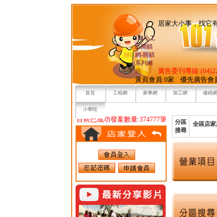
居家大小事，
101小工
匠開鎖
網-開鎖
系列網
廣告委刊專線:(04)22
站
黃頁會員:0家 優先廣告會
首頁
工程網
家事網
加工網
修繕
小華陀
目前已成功發案數量:374777筆
分區
全區店家
搜尋