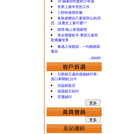
30 個讓你吃驚的小常識
世界上最辛苦的工作
三秒快速摺衣服
爸爸接獲自己要當阿公的消
息，反應史上最可愛!!!
經理.晚上來我家吧
美女變聲歌手-夢想土家民
歌傳遍世界
最感人母親節 - 一句媽媽我
愛你
..more
日新鎖王遙控器鐘錶印章-
進口車開鎖,台中
信益鎖匙店
福源鎖王刻印
宏運鎖印