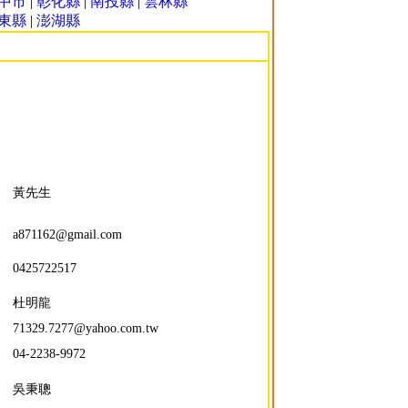
中市
|
彰化縣
|
南投縣
|
雲林縣
東縣
|
澎湖縣
黃先生
：
a871162@gmail.com
：
0425722517
杜明龍
：
71329.7277@yahoo.com.tw
：
04-2238-9972
吳秉聰