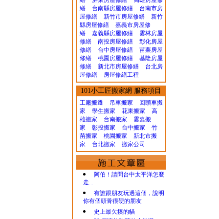
繕
屏東房屋修繕
高雄房屋修
繕
台南縣房屋修繕
台南市房
屋修繕
新竹市房屋修繕
新竹
縣房屋修繕
嘉義市房屋修
繕
嘉義縣房屋修繕
雲林房屋
修繕
南投房屋修繕
彰化房屋
修繕
台中房屋修繕
苗栗房屋
修繕
桃園房屋修繕
基隆房屋
修繕
新北市房屋修繕
台北房
屋修繕
房屋修繕工程
101小工匠搬家網 服務項目
工廠搬遷 吊車搬家
回頭車搬
家
學生搬家
花東搬家
高
雄搬家
台南搬家
雲嘉搬
家
彰投搬家
台中搬家
竹
苗搬家
桃園搬家
新北市搬
家
台北搬家
搬家公司
阿伯！請問台中太平洋怎麼
走...
有誰跟朋友玩過這個，說明
你有個頭骨很硬的朋友
史上最欠揍的貓