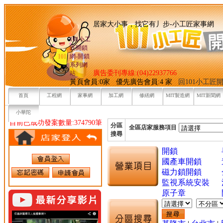
居家大小事，找它有丿步-小
101小工
匠開鎖
網-開鎖
系列網
廣告委刊專線:(04)22937766
站
黃頁會員:0家 優先廣告會員:4 家
回101小工匠
首頁
工程網
家事網
加工網
修繕網
MIT製造網
MIT新聞網
小華陀
目前已成功發案數量:374790筆
分區
全區店家服務項目
搜尋
開鎖
國產車開鎖
磁力鎖開鎖
監視系統安裝
原子章