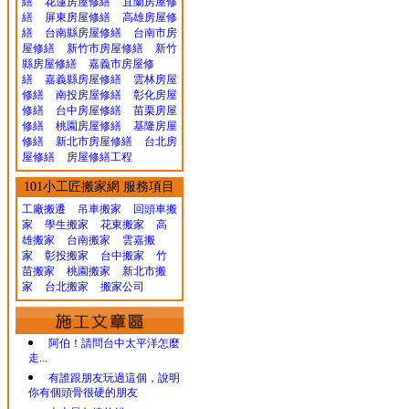
繕
花蓮房屋修繕
宜蘭房屋修
繕
屏東房屋修繕
高雄房屋修
繕
台南縣房屋修繕
台南市房
屋修繕
新竹市房屋修繕
新竹
縣房屋修繕
嘉義市房屋修
繕
嘉義縣房屋修繕
雲林房屋
修繕
南投房屋修繕
彰化房屋
修繕
台中房屋修繕
苗栗房屋
修繕
桃園房屋修繕
基隆房屋
修繕
新北市房屋修繕
台北房
屋修繕
房屋修繕工程
101小工匠搬家網 服務項目
工廠搬遷 吊車搬家
回頭車搬
家
學生搬家
花東搬家
高
雄搬家
台南搬家
雲嘉搬
家
彰投搬家
台中搬家
竹
苗搬家
桃園搬家
新北市搬
家
台北搬家
搬家公司
阿伯！請問台中太平洋怎麼
走...
有誰跟朋友玩過這個，說明
你有個頭骨很硬的朋友