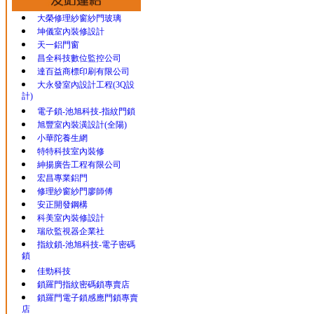
大榮修理紗窗紗門玻璃
坤儀室內裝修設計
天一鋁門窗
昌全科技數位監控公司
達百益商標印刷有限公司
大永發室內設計工程(3Q設
計)
電子鎖-池旭科技-指紋門鎖
旭豐室內裝潢設計(全陽)
小華陀養生網
特特科技室內裝修
紳揚廣告工程有限公司
宏昌專業鋁門
修理紗窗紗門廖師傅
安正開發鋼構
科美室內裝修設計
瑞欣監視器企業社
指紋鎖-池旭科技-電子密碼
鎖
佳勁科技
鎖羅門指紋密碼鎖專賣店
鎖羅門電子鎖感應門鎖專賣
店