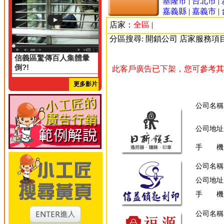
基隆市
|
台北市
|
嘉義縣
|
嘉義市
|
店家：
全區
|
分區搜尋: 開鎖公司 店家服務項
信義區驚傳百人集體暈
倒?!
此客戶廣告已下架，您可參考其
更多影片
公司名稱
公司地址
手 機
公司名稱
公司地址
手 機
公司名稱