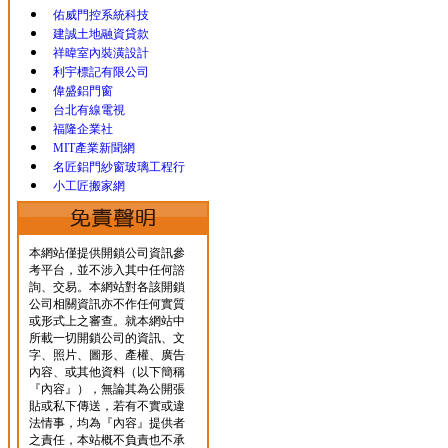
佑威門控系統科技
建誠土地融資貸款
祥暐室內裝潢設計
利宇標記有限公司
偉盛鋁門窗
台北有線電視
福隆企業社
MIT產業新聞網
名匠鋁門紗窗玻璃工程行
小工匠搬家網
本網站僅提供開鎖公司資訊參
考平台，並不涉入其中任何諮
詢、交易。本網站對各該開鎖
公司相關資訊亦不作任何實質
或形式上之審查。就本網站中
所載一切開鎖公司的資訊、文
字、照片、圖形、產權、廣告
內容、或其他資料（以下簡稱
『內容』），無論其為公開張
貼或私下傳送，若有不實或違
法情事，均為『內容』提供者
之責任，本站概不負責也不承