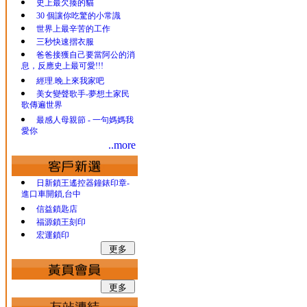
史上最欠揍的貓
30 個讓你吃驚的小常識
世界上最辛苦的工作
三秒快速摺衣服
爸爸接獲自己要當阿公的消
息，反應史上最可愛!!!
經理.晚上來我家吧
美女變聲歌手-夢想土家民
歌傳遍世界
最感人母親節 - 一句媽媽我
愛你
..more
日新鎖王遙控器鐘錶印章-
進口車開鎖,台中
信益鎖匙店
福源鎖王刻印
宏運鎖印