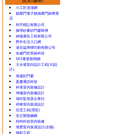
小工匠清潔網
鎖羅門電子鎖感應門鎖專賣
店
利宇標記有限公司
修理紗窗紗門廖師傅
紳揚廣告工程有限公司
野外生活入口網
達百益商標印刷有限公司
佑威門控系統科技
MIT產業新聞網
大永發室內設計工程(3Q設
計)
偉盛鋁門窗
盈慶通訊科技
科美室內裝修設計
坤儀室內裝修設計
瑞欣監視器企業社
祥暐室內裝潢設計
百宏工程(潤宏)
安正開發鋼構
特特科技室內裝修
旭豐室內裝潢設計(全陽)
揚鈞工程