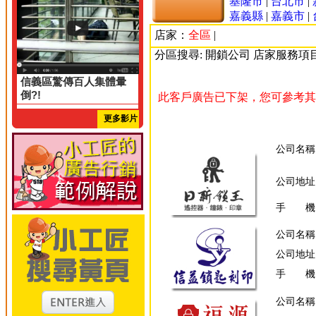
基隆市
|
台北市
|
嘉義縣
|
嘉義市
|
店家：
全區
|
分區搜尋: 開鎖公司 店家服務項
信義區驚傳百人集體暈
倒?!
此客戶廣告已下架，您可參考其
更多影片
公司名稱
公司地址
手 機
公司名稱
公司地址
手 機
公司名稱