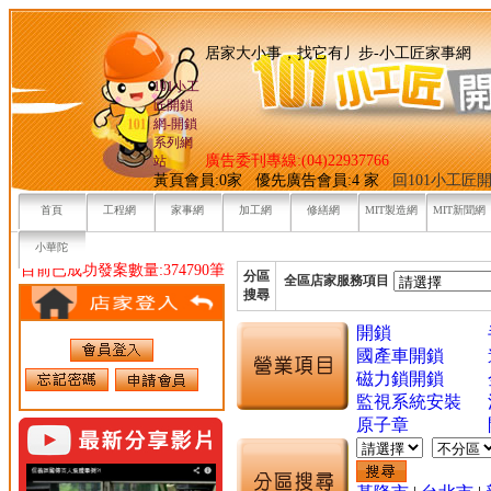
居家大小事，找它有丿步-小
101小工
匠開鎖
網-開鎖
系列網
廣告委刊專線:(04)22937766
站
黃頁會員:0家 優先廣告會員:4 家
回101小工匠
首頁
工程網
家事網
加工網
修繕網
MIT製造網
MIT新聞網
小華陀
目前已成功發案數量:374790筆
分區
全區店家服務項目
搜尋
開鎖
國產車開鎖
磁力鎖開鎖
監視系統安裝
原子章