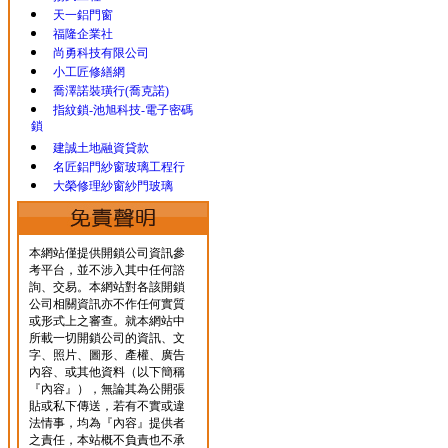
天一鋁門窗
福隆企業社
尚勇科技有限公司
小工匠修繕網
喬澤諾裝璜行(喬克諾)
指紋鎖-池旭科技-電子密碼
鎖
建誠土地融資貸款
名匠鋁門紗窗玻璃工程行
大榮修理紗窗紗門玻璃
本網站僅提供開鎖公司資訊參
考平台，並不涉入其中任何諮
詢、交易。本網站對各該開鎖
公司相關資訊亦不作任何實質
或形式上之審查。就本網站中
所載一切開鎖公司的資訊、文
字、照片、圖形、產權、廣告
內容、或其他資料（以下簡稱
『內容』），無論其為公開張
貼或私下傳送，若有不實或違
法情事，均為『內容』提供者
之責任，本站概不負責也不承