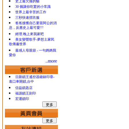
史上最欠揍的貓
30 個讓你吃驚的小常識
世界上最辛苦的工作
三秒快速摺衣服
爸爸接獲自己要當阿公的消
息，反應史上最可愛!!!
經理.晚上來我家吧
美女變聲歌手-夢想土家民
歌傳遍世界
最感人母親節 - 一句媽媽我
愛你
..more
日新鎖王遙控器鐘錶印章-
進口車開鎖,台中
信益鎖匙店
福源鎖王刻印
宏運鎖印