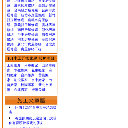
繕
花蓮房屋修繕
宜蘭房屋修
繕
屏東房屋修繕
高雄房屋修
繕
台南縣房屋修繕
台南市房
屋修繕
新竹市房屋修繕
新竹
縣房屋修繕
嘉義市房屋修
繕
嘉義縣房屋修繕
雲林房屋
修繕
南投房屋修繕
彰化房屋
修繕
台中房屋修繕
苗栗房屋
修繕
桃園房屋修繕
基隆房屋
修繕
新北市房屋修繕
台北房
屋修繕
房屋修繕工程
101小工匠搬家網 服務項目
工廠搬遷 吊車搬家
回頭車搬
家
學生搬家
花東搬家
高
雄搬家
台南搬家
雲嘉搬
家
彰投搬家
台中搬家
竹
苗搬家
桃園搬家
新北市搬
家
台北搬家
搬家公司
阿伯！請問台中太平洋怎麼
走...
有誰跟朋友玩過這個，說明
你有個頭骨很硬的朋友